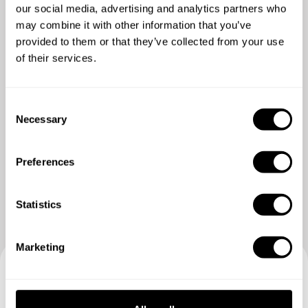
our social media, advertising and analytics partners who
may combine it with other information that you’ve
provided to them or that they’ve collected from your use
of their services.
C
Necessary
o
n
Zeig mir mehr
s
Preferences
e
n
t
Statistics
S
e
Marketing
l
e
Buchen Sie Ihre Erfahrung mit
c
t