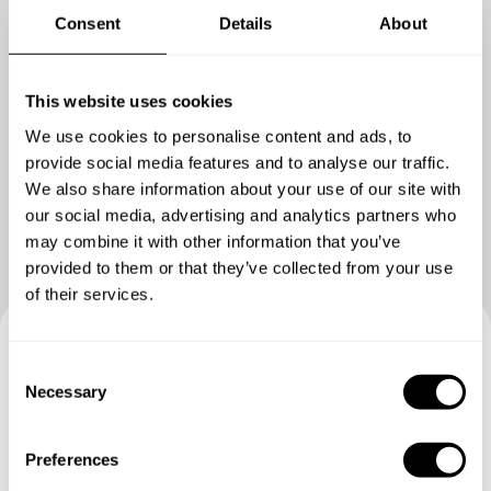
Consent
Details
About
This website uses cookies
We use cookies to personalise content and ads, to
Zeig mir mehr
provide social media features and to analyse our traffic.
We also share information about your use of our site with
our social media, advertising and analytics partners who
may combine it with other information that you’ve
provided to them or that they’ve collected from your use
of their services.
Buchen Sie Ihre Erfahrung mit
C
Necessary
o
Salvatore
n
s
Preferences
Geben Sie die Details Ihrer Wünsche an und der
e