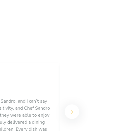
Sandro, and I can’t say
tivity, and Chef Sandro
Sandro hat uns einen rundu
they were able to enjoy
schmackhaft zubereitet. A
uly delivered a dining
hildren. Every dish was