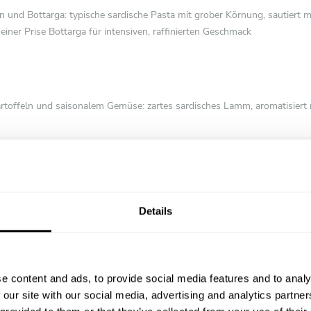
Kreationen zu inspirieren.
 und Bottarga: typische sardische Pasta mit grober Körnung, sautiert m
einer Prise Bottarga für intensiven, raffinierten Geschmack
toffeln und saisonalem Gemüse: zartes sardisches Lamm, aromatisiert mi
ht gratiniertem, lokalem Gemüse
nd Zitronenzeste: klassische sardinische Süßspeise neu interpretiert – 
Details
d serviert mit flüssigem Honig und einem Hauch Zitronenzeste
e content and ads, to provide social media features and to analy
 our site with our social media, advertising and analytics partn