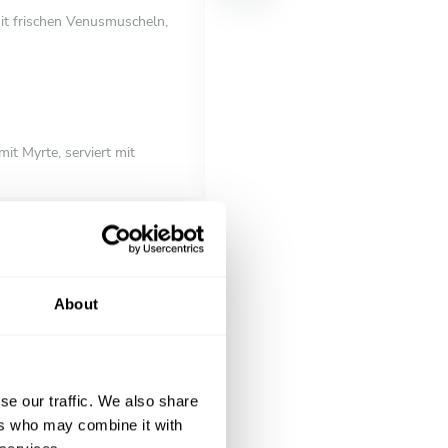
it frischen Venusmuscheln,
Tagliolini mit Zitrone und sautie
frische Petersilie. Leicht, aber v
HAUPTGERICHT
Alles inklusive
t Myrte, serviert mit
Branzino im Kräutermantel mit P
einer feinen Paprikacreme. Ein o
NACHTISCH
Alles inklusive
Teigtaschen gefüllt mit
Panna Cotta mit Vanille und Beer
About
se our traffic. We also share
ers who may combine it with