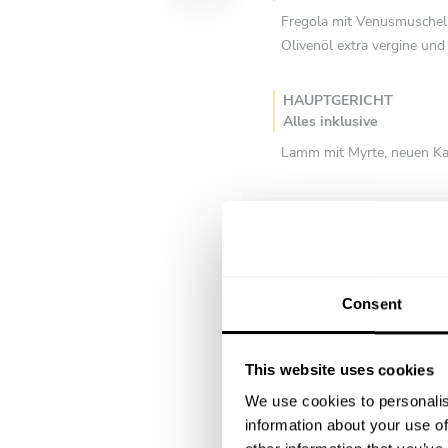
Fregola mit Venusmuscheln
Olivenöl extra vergine und 
HAUPTGERICHT
Alles inklusive
Lamm mit Myrte, neuen Kar
neuen Kartoffeln und leic
NACHTISCH
Alles inklusive
Seadas moderne mit Honig u
Consent
Pecorino, leicht fritti un
This website uses cookies
We use cookies to personalis
information about your use of