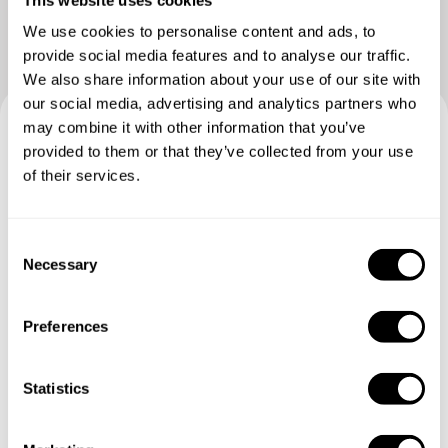
We use cookies to personalise content and ads, to
provide social media features and to analyse our traffic.
We also share information about your use of our site with
our social media, advertising and analytics partners who
may combine it with other information that you’ve
Buchen Sie Ihre Erfahrung mit
provided to them or that they’ve collected from your use
of their services.
Thanh Tung
Geben Sie die Details Ihrer Wünsche an und der
C
Necessary
Küchenchef sendet Ihnen ein individuell auf Sie
o
zugeschnittenes Menü.
n
s
Preferences
e
n
t
Statistics
S
e