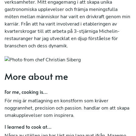
verksamheter. Mitt engagemang i att skapa unika
gastronomiska upplevelser och främja meningsfulla
möten mellan människor har varit en drivkraft genom min
karriär. Från att ha varit involverad i etableringen av
kvarterskrogar till att arbeta på 3-stjärniga Michelin-
restauranger har jag utvecklat en djup förståelse för
branschen och dess dynamik.
Min passion för matlagning har också lett mig till
tävlingsarenan, där jag har tävlat i årets kock och varit
finalist vid fyra tillfällen, samt kandiderat till Sverige
More about me
Boucuse d'Or. Genom dessa erfarenheter har jag inte bara
förfinat mina kulinariska färdigheter utan också lärt mig
For me, cooking is...
att uppskatta vikten av professionalism, precision och
För mig är matlagning en konstform som kräver
innovation.
noggrannhet, precision och passion. handlar om att skapa
smakupplevelser som inspirera.
I learned to cook at...
Några av ställen jag har lärt mig laga mat ifrån. Maaemo,