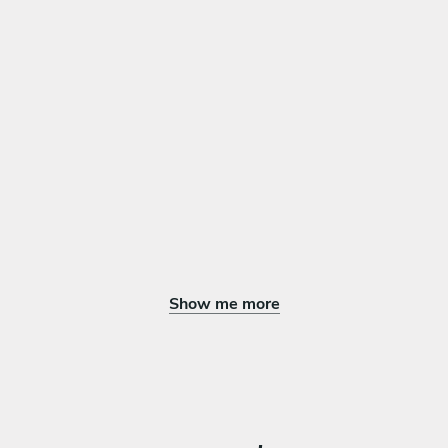
All inclusive
Basque pistachio cheesecake, whit lemon mousse and
marinadet strawberries
Show me more