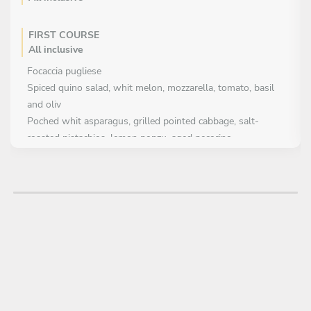
FIRST COURSE
All inclusive
Focaccia pugliese
Spiced quino salad, whit melon, mozzarella, tomato, basil
and oliv
Poched whit asparagus, grilled pointed cabbage, salt-
roasted pistachios, lemon ponzu, aged pecorino
Crispy new potatoes flavored whit wild garlic gremolata
MAIN COURSE
All inclusive
Grilled farm chicken whit miso, sesame seed, rosemary
Smoked baked rainbow trout, herb and lemon emulsion
topped whit pickled dill cucumbers and radishes
DESSERT