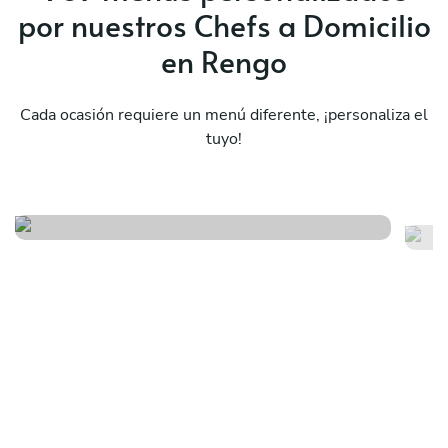
por nuestros Chefs a Domicilio
something that feels special, elevated, and
genuinely unforgettable, this is it. I would
en Rengo
absolutely book Chef Matias without hesitation.
Cada ocasión requiere un menú diferente, ¡personaliza el
tuyo!
Menú español
Me
Ver menú
Ver