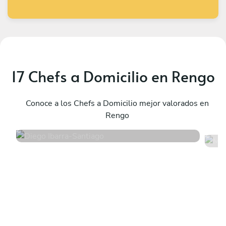
17 Chefs a Domicilio en Rengo
Diego Ibarra
M
Santiago
Conoce a los Chefs a Domicilio mejor valorados en
V
Rengo
4.9
•
12 servicios