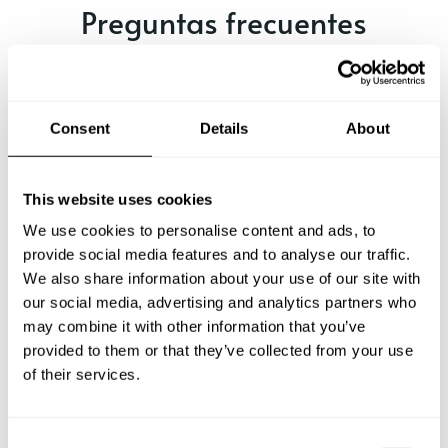
Preguntas frecuentes
Estas son las preguntas más frecuentes sobre Chef a
Domicilio en Rengo.
Consent
Details
About
This website uses cookies
¿Qué incluye un servicio de Chef a Domicilio en Rengo?
We use cookies to personalise content and ads, to
¿Cuánto cuesta un Chef a Domicilio en Rengo?
provide social media features and to analyse our traffic.
We also share information about your use of our site with
our social media, advertising and analytics partners who
¿Cómo puedo reservar un Chef a Domicilio en Rengo?
may combine it with other information that you’ve
provided to them or that they’ve collected from your use
¿Cómo puedo encontrar un Chef a Domicilio en Rengo?
of their services.
¿Cuál es el número máximo de personas para un
servicio de Chef a Domicilio en Rengo
C