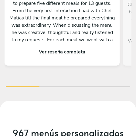
to prepare five different meals for 13 guests.
Che
From the very first interaction I had with Chef
bro
Matias till the final meal he prepared everything
40
was extraordinary. When discussing the menu
m
he was creative, thoughtful and really listened
to my requests. For each meal we went with a
Wou
different theme (Mediterranean, French, Italian,
Ver reseña completa
Mexican.. Every meal was beautifully presented
and explained, elevating the experience beyond
just dining into something truly memorable.
Chef Matias had a perfect blend of
professionalism and charisma which all of us
enjoyed. Even when presented with an
unforeseen challenge (both ovens stopped
working) he effortlessly pivoted and delivered a
delicious meal. The kitchen was left spotless,
the service was impeccable, and the entire
weekend flowed beautifully. If you’re
967 menús personalizados
considering a private chef experience and want