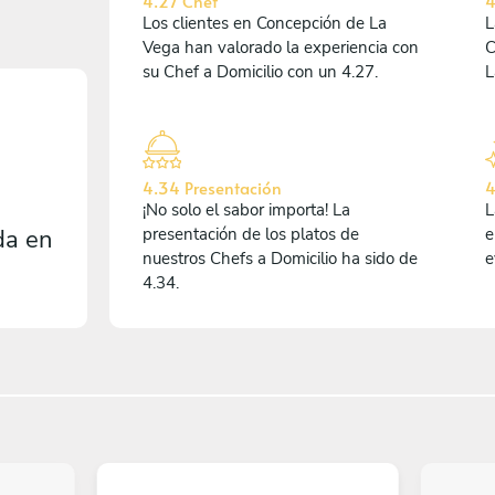
4.27 Chef
4
Los clientes en Concepción de La
L
Vega han valorado la experiencia con
C
su Chef a Domicilio con un 4.27.
L
4.34 Presentación
4
¡No solo el sabor importa! La
L
da en
presentación de los platos de
e
nuestros Chefs a Domicilio ha sido de
e
4.34.