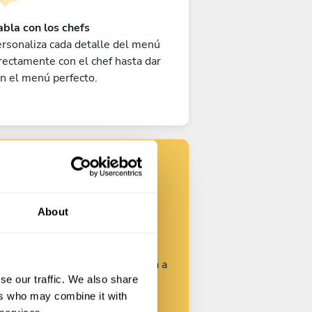
bla con los chefs
rsonaliza cada detalle del menú
rectamente con el chef hasta dar
n el menú perfecto.
Encuentra tu
chef
About
rsonaliza tu solicitud y empieza a
se our traffic. We also share
hablar con los chefs.
ers who may combine it with