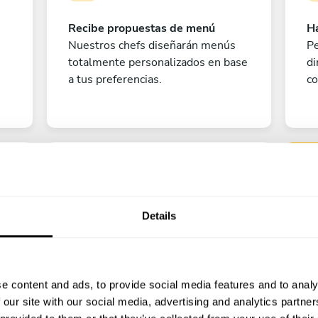
Recibe propuestas de menú
Ha
Nuestros chefs diseñarán menús
Pe
totalmente personalizados en base
di
a tus preferencias.
co
Details
Pe
e content and ads, to provide social media features and to analy
¡A disfrutar!
 our site with our social media, advertising and analytics partn
?
¡Todo listo! Ya solo queda contar