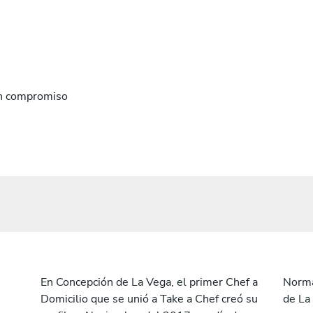
n compromiso
En Concepción de La Vega, el primer Chef a
Norma
Domicilio que se unió a Take a Chef creó su
de La