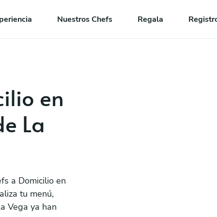
periencia
Nuestros Chefs
Regala
Registr
ilio en
de La
fs a Domicilio en
liza tu menú,
La Vega ya han