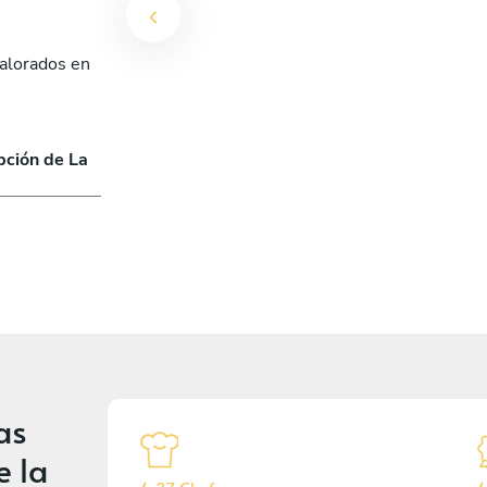
valorados en
pción de La
as
e la