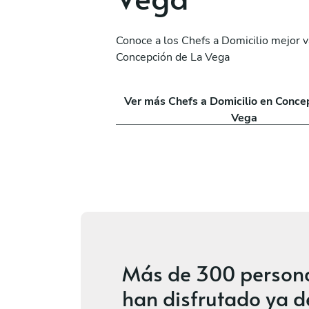
Conoce a los Chefs a Domicilio mejor 
Concepción de La Vega
Carlos Chapellin
Las Terrenas
Ver más Chefs a Domicilio en Conce
ios
Nuevo
Vega
Más de
300 person
han disfrutado ya d