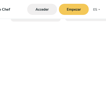
o Chef
Acceder
Empezar
ES