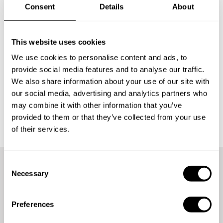
Consent
Details
About
propuesta; personalizamos el menú, compramos todos
los ingredientes, el Chef Profesional cocina todos los
platos en su cocina, realiza todo el servicio de la
This website uses cookies
experiencia y, por último, deja todo impecable. Además
We use cookies to personalise content and ads, to
puede asesorarles un buen vino, una experiencia que
provide social media features and to analyse our traffic.
recordarán siempre.
We also share information about your use of our site with
our social media, advertising and analytics partners who
may combine it with other information that you’ve
provided to them or that they’ve collected from your use
of their services.
C
Necessary
o
Más de
3800 personas
han
n
disfrutado ya de la
s
Preferences
e
experiencia