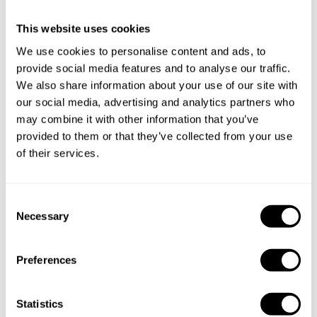
This website uses cookies
¿Qué incluye?
We use cookies to personalise content and ads, to
provide social media features and to analyse our traffic.
Personaliza tu mensaje y regala la experiencia al
We also share information about your use of our site with
afortunado. Deja que sea él quien elija la fecha, defina sus
our social media, advertising and analytics partners who
preferencias gastronómicas y escoja entre varios chefs y
may combine it with other information that you’ve
menús, para disfrutar de una experiencia inolvidable.
provided to them or that they’ve collected from your use
of their services.
1
C
Necessary
o
n
Regala
s
Preferences
Personaliza tu tarjeta regalo y envía una deliciosa
e
experiencia al afortunado.
n
t
Statistics