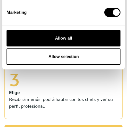
S
e
2
Marketing
l
e
c
Personaliza
t
Allow all
El afortunado podrá elegir los detalles de la
i
experiencia.
o
n
Allow selection
3
Elige
Recibirá menús, podrá hablar con los chefs y ver su
perfil profesional.