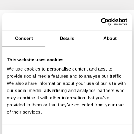
Preguntas frecuentes
Consent
Details
About
Estas son las preguntas más frecuentes sobre Chef a
Domicilio en Gran Morelos.
This website uses cookies
We use cookies to personalise content and ads, to
provide social media features and to analyse our traffic.
We also share information about your use of our site with
¿Qué incluye un servicio de Chef a Domicilio en Gran
our social media, advertising and analytics partners who
Morelos?
may combine it with other information that you’ve
provided to them or that they’ve collected from your use
¿Cuánto cuesta un Chef a Domicilio en Gran Morelos?
of their services.
¿Cómo puedo reservar un Chef a Domicilio en Gran
Morelos?
C