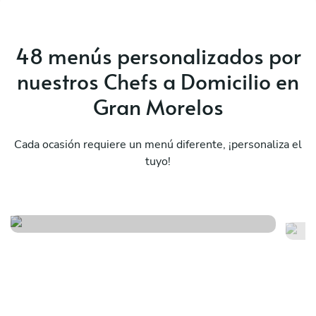
48 menús personalizados por
nuestros Chefs a Domicilio en
Gran Morelos
Cada ocasión requiere un menú diferente, ¡personaliza el
tuyo!
All american style
De
Ver menú
Ver