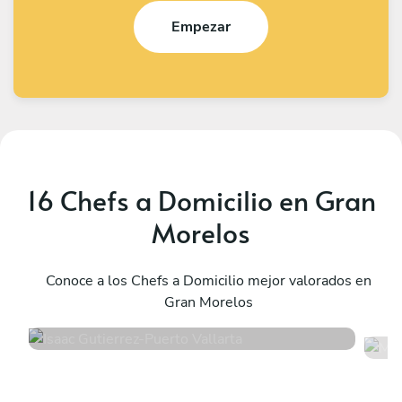
Empezar
16 Chefs a Domicilio en Gran
Morelos
Isaac Gutierrez
M
Puerto Vallarta
Conoce a los Chefs a Domicilio mejor valorados en
C
Gran Morelos
5
•
1432 servicios