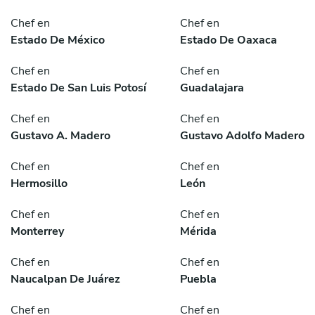
Chef en
Chef en
Estado De México
Estado De Oaxaca
Chef en
Chef en
Estado De San Luis Potosí
Guadalajara
Chef en
Chef en
Gustavo A. Madero
Gustavo Adolfo Madero
Chef en
Chef en
Hermosillo
León
Chef en
Chef en
Monterrey
Mérida
Chef en
Chef en
Naucalpan De Juárez
Puebla
Chef en
Chef en