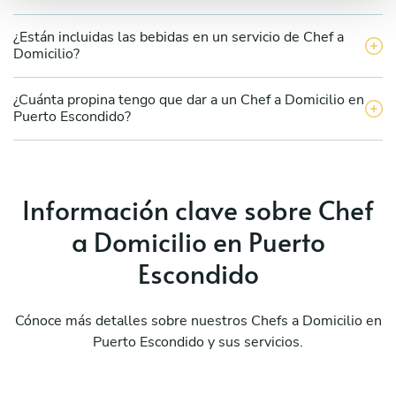
¿Están incluidas las bebidas en un servicio de Chef a
Domicilio?
¿Cuánta propina tengo que dar a un Chef a Domicilio en
Puerto Escondido?
Información clave sobre Chef
a Domicilio en Puerto
Escondido
Cónoce más detalles sobre nuestros Chefs a Domicilio en
Puerto Escondido y sus servicios.