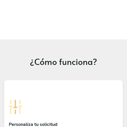
¿Cómo funciona?
Personaliza tu solicitud