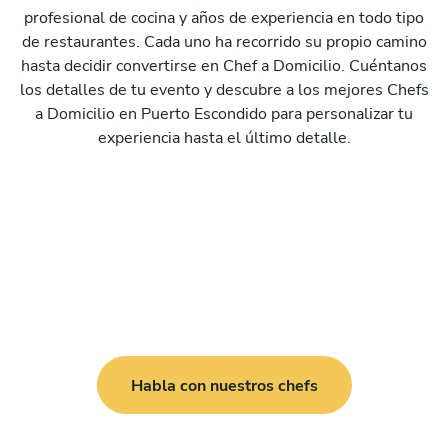
profesional de cocina y años de experiencia en todo tipo
de restaurantes. Cada uno ha recorrido su propio camino
hasta decidir convertirse en Chef a Domicilio. Cuéntanos
los detalles de tu evento y descubre a los mejores Chefs
a Domicilio en Puerto Escondido para personalizar tu
experiencia hasta el último detalle.
Habla con nuestros chefs