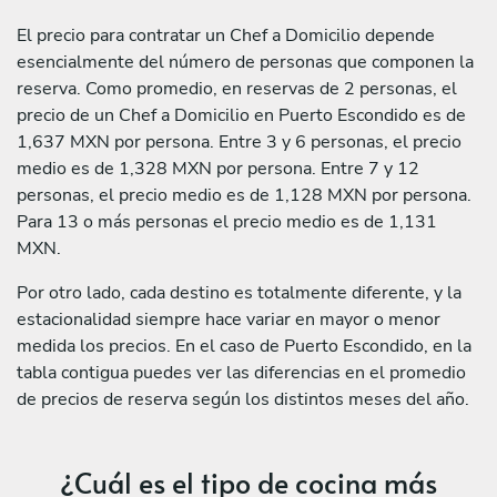
El precio para contratar un Chef a Domicilio depende
esencialmente del número de personas que componen la
reserva. Como promedio, en reservas de 2 personas, el
precio de un Chef a Domicilio en Puerto Escondido es de
1,637 MXN por persona. Entre 3 y 6 personas, el precio
medio es de 1,328 MXN por persona. Entre 7 y 12
personas, el precio medio es de 1,128 MXN por persona.
Para 13 o más personas el precio medio es de 1,131
MXN.
Por otro lado, cada destino es totalmente diferente, y la
estacionalidad siempre hace variar en mayor o menor
medida los precios. En el caso de Puerto Escondido, en la
tabla contigua puedes ver las diferencias en el promedio
de precios de reserva según los distintos meses del año.
¿Cuál es el tipo de cocina más