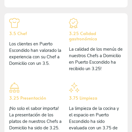
3.5 Chef
3.25 Calidad
gastronómica
Los clientes en Puerto
La calidad de los menús de
Escondido han valorado la
nuestros Chefs a Domicilio
experiencia con su Chef a
en Puerto Escondido ha
Domicilio con un 3.5.
recibido un 3.25!
3.25 Presentación
3.75 Limpieza
¡No solo el sabor importa!
La limpieza de la cocina y
La presentación de los
el espacio en Puerto
platos de nuestros Chefs a
Escondido ha sido
Domicilio ha sido de 3.25.
evaluada con un 3.75 de