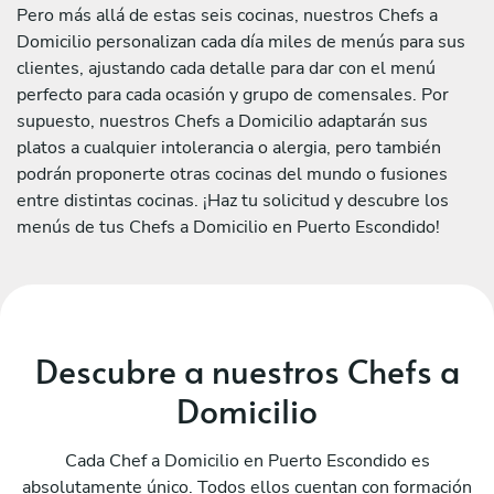
Pero más allá de estas seis cocinas, nuestros Chefs a
Domicilio personalizan cada día miles de menús para sus
clientes, ajustando cada detalle para dar con el menú
perfecto para cada ocasión y grupo de comensales. Por
supuesto, nuestros Chefs a Domicilio adaptarán sus
platos a cualquier intolerancia o alergia, pero también
podrán proponerte otras cocinas del mundo o fusiones
entre distintas cocinas. ¡Haz tu solicitud y descubre los
menús de tus Chefs a Domicilio en Puerto Escondido!
Descubre a nuestros Chefs a
Domicilio
Cada Chef a Domicilio en Puerto Escondido es
absolutamente único. Todos ellos cuentan con formación