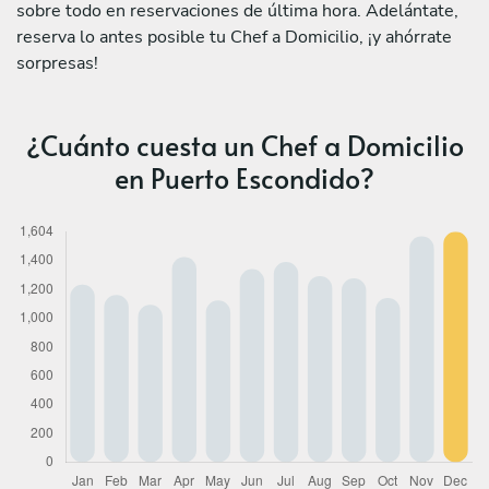
sobre todo en reservaciones de última hora. Adelántate,
reserva lo antes posible tu Chef a Domicilio, ¡y ahórrate
sorpresas!
¿Cuánto cuesta un Chef a Domicilio
en Puerto Escondido?