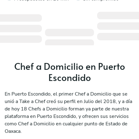
Chef a Domicilio en Puerto
Escondido
En Puerto Escondido, el primer Chef a Domicilio que se
unió a Take a Chef creó su perfil en Julio del 2018, y a día
de hoy 18 Chefs a Domicilio forman ya parte de nuestra
plataforma en Puerto Escondido, y ofrecen sus servicios
como Chef a Domicilio en cualquier punto de Estado de
Oaxaca.