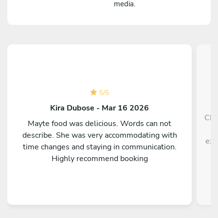
media.
5
/
5
Kira Dubose - Mar 16 2026
Che
Mayte food was delicious. Words can not
h
describe. She was very accommodating with
exp
time changes and staying in communication.
Highly recommend booking