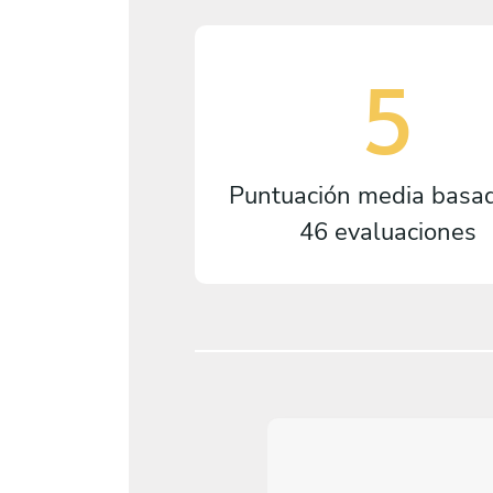
5
Puntuación media basa
46 evaluaciones
5
/
5