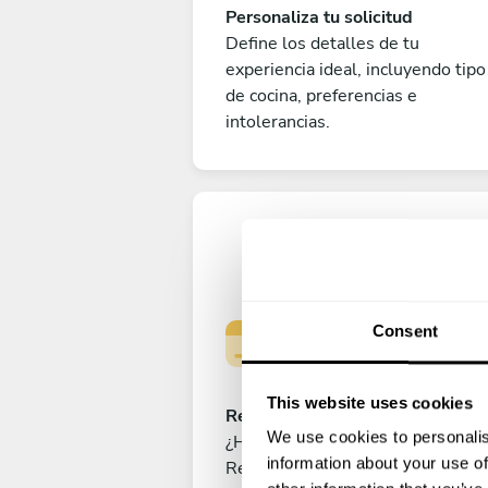
Personaliza tu solicitud
Define los detalles de tu
experiencia ideal, incluyendo tipo
de cocina, preferencias e
intolerancias.
Consent
This website uses cookies
Reserva tu experiencia
We use cookies to personalis
¿Has cerrado ya el menú perfecto
information about your use of
Realiza el pago para reservar tu