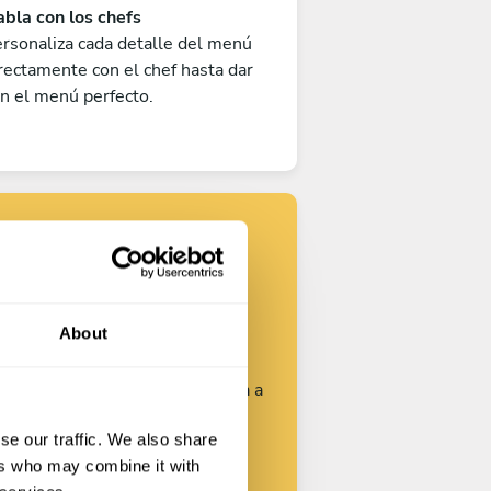
bla con los chefs
rsonaliza cada detalle del menú
rectamente con el chef hasta dar
n el menú perfecto.
Encuentra tu
chef
About
rsonaliza tu solicitud y empieza a
hablar con los chefs.
se our traffic. We also share
ers who may combine it with