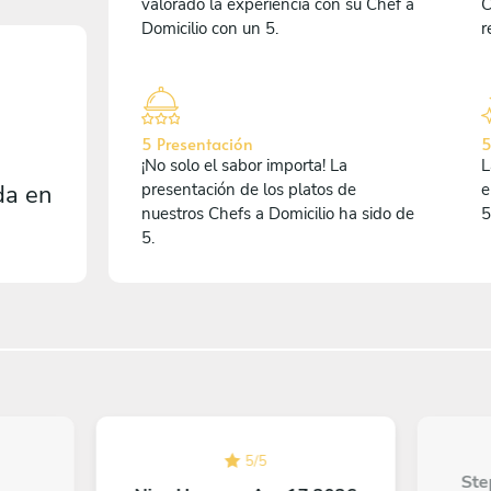
valorado la experiencia con su Chef a
C
Domicilio con un 5.
r
5 Presentación
5
¡No solo el sabor importa! La
L
da en
presentación de los platos de
e
nuestros Chefs a Domicilio ha sido de
5
5.
5
/
5
Ste