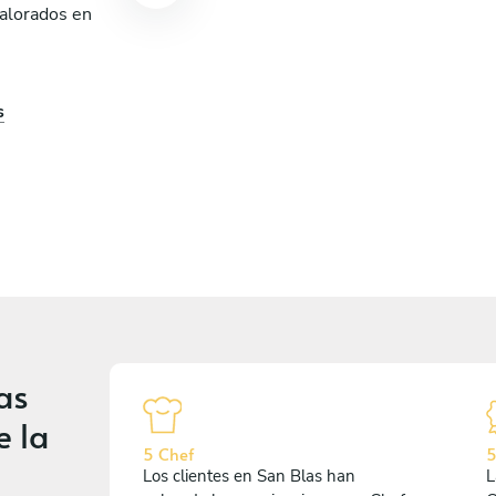
valorados en
s
as
e la
5 Chef
5
Los clientes en San Blas han
L