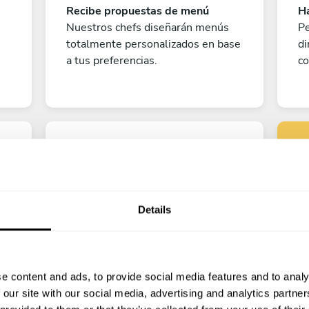
Recibe propuestas de menú
Ha
Nuestros chefs diseñarán menús
Pe
totalmente personalizados en base
di
a tus preferencias.
co
Details
Pe
¡A disfrutar!
e content and ads, to provide social media features and to analy
?
¡Todo listo! Ya solo queda contar
 our site with our social media, advertising and analytics partn
los días para disfrutar de la