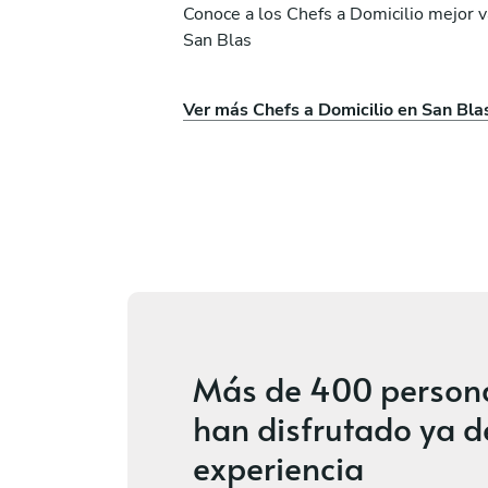
Conoce a los Chefs a Domicilio mejor 
San Blas
Juan Carrizo
Ver más Chefs a Domicilio en San Bla
Sayulita
ios
5
•
35 servicios
Más de
400 person
han disfrutado ya d
experiencia