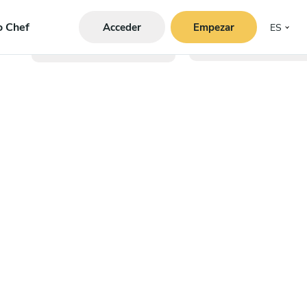
o Chef
Acceder
Empezar
ES