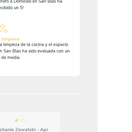
hefs a Domicilio en San Blas ha
ecibido un 5!
 Limpieza
a limpieza de la cocina y el espacio
n San Blas ha sido evaluada con un
 de media.
5
/
5
5
/
5
phanie Zawatski - Apr