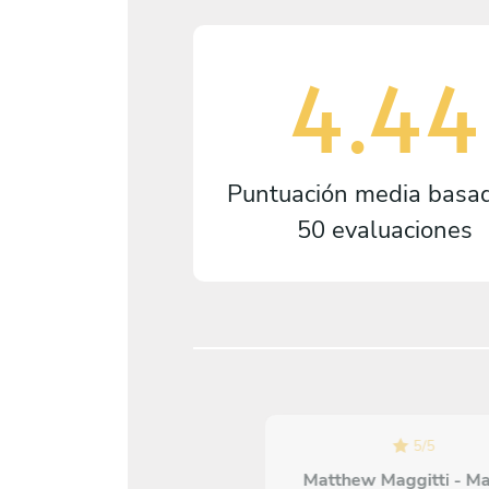
4.44
Puntuación media basa
50 evaluaciones
5
/
5
5
/
5
Matthew Maggitti - M