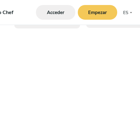
o Chef
Acceder
Empezar
ES