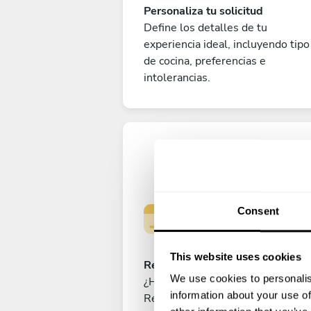
Personaliza tu solicitud
Define los detalles de tu
experiencia ideal, incluyendo tipo
de cocina, preferencias e
intolerancias.
Consent
This website uses cookies
Reserva tu experiencia
We use cookies to personalis
¿Has cerrado ya el menú perfecto
information about your use of
Realiza el pago para reservar tu