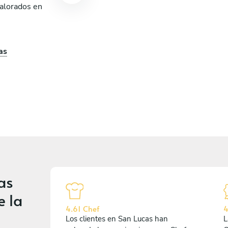
valorados en
as
as
e la
4.61 Chef
4
Los clientes en San Lucas han
L