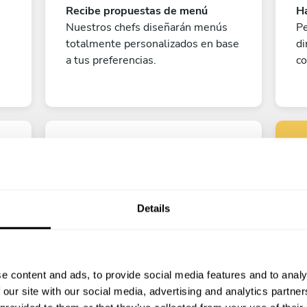
Recibe propuestas de menú
Ha
Nuestros chefs diseñarán menús
Pe
totalmente personalizados en base
di
a tus preferencias.
co
Details
Pe
¡A disfrutar!
e content and ads, to provide social media features and to analy
?
¡Todo listo! Ya solo queda contar
 our site with our social media, advertising and analytics partn
los días para disfrutar de la