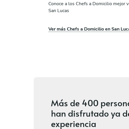
Conoce a los Chefs a Domicilio mejor 
San Lucas
los
Héctor López Jiménez
Ver más Chefs a Domicilio en San Luc
n
Santiago de Querétaro
icios
4.8
•
52 servicios
Más de
400 person
han disfrutado ya d
experiencia