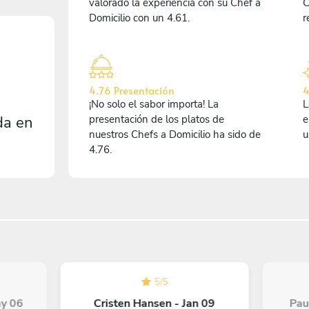
valorado la experiencia con su Chef a
C
Domicilio con un 4.61.
r
4.76 Presentación
4
¡No solo el sabor importa! La
L
da en
presentación de los platos de
e
nuestros Chefs a Domicilio ha sido de
u
4.76.
5
/
5
ay 06
Cristen Hansen - Jan 09
Pau