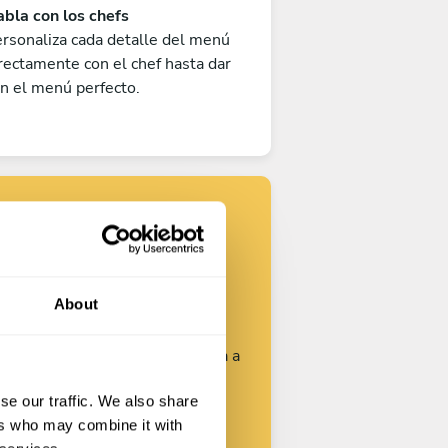
bla con los chefs
rsonaliza cada detalle del menú
rectamente con el chef hasta dar
n el menú perfecto.
Encuentra tu
chef
About
rsonaliza tu solicitud y empieza a
hablar con los chefs.
se our traffic. We also share
ers who may combine it with