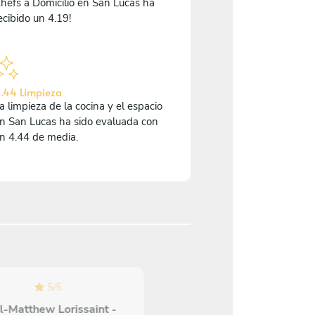
hefs a Domicilio en San Lucas ha
ecibido un 4.19!
.44 Limpieza
a limpieza de la cocina y el espacio
n San Lucas ha sido evaluada con
n 4.44 de media.
5
/
5
5
/
5
l-Matthew Lorissaint -