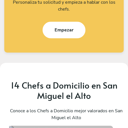
Personaliza tu solicitud y empieza a hablar con los
chefs.
Empezar
14 Chefs a Domicilio en San
Miguel el Alto
Emmanuel Aguilera
M
Guadalajara
Conoce a los Chefs a Domicilio mejor valorados en San
S
Miguel el Alto
5
•
46 servicios