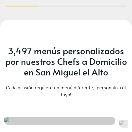
3,497 menús personalizados
por nuestros Chefs a Domicilio
en San Miguel el Alto
Cada ocasión requiere un menú diferente, ¡personaliza el
tuyo!
Sorpresa
Me
Ver menú
Ver