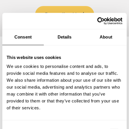
Personalizar Menú
Consent
Details
About
Preguntas frecuentes
This website uses cookies
We use cookies to personalise content and ads, to
provide social media features and to analyse our traffic.
Estas son las preguntas más frecuentes sobre Chef a
We also share information about your use of our site with
Domicilio en San Miguel el Alto.
our social media, advertising and analytics partners who
may combine it with other information that you’ve
provided to them or that they’ve collected from your use
of their services.
¿Qué incluye un servicio de Chef a Domicilio en San
Miguel el Alto?
C