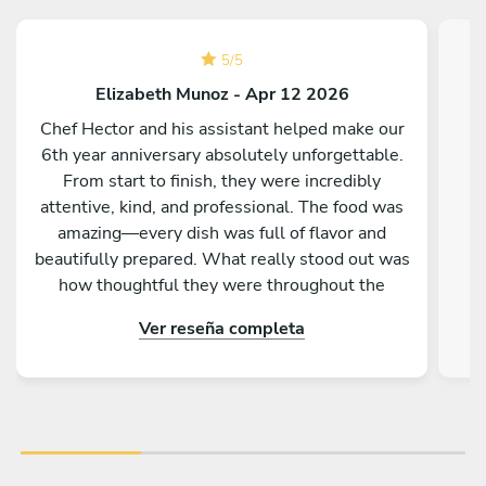
5
/
5
Elizabeth Munoz - Apr 12 2026
Chef Hector and his assistant helped make our
6th year anniversary absolutely unforgettable.
From start to finish, they were incredibly
attentive, kind, and professional. The food was
d
amazing—every dish was full of flavor and
t
beautifully prepared. What really stood out was
how thoughtful they were throughout the
evening, making sure everything was perfect
Ver reseña completa
without ever being intrusive. To top it off, they
even cleaned everything before leaving, which
we truly appreciated. We couldn’t have asked
for a better experience. Highly recommend Chef
Hector and his team for any special occasion!