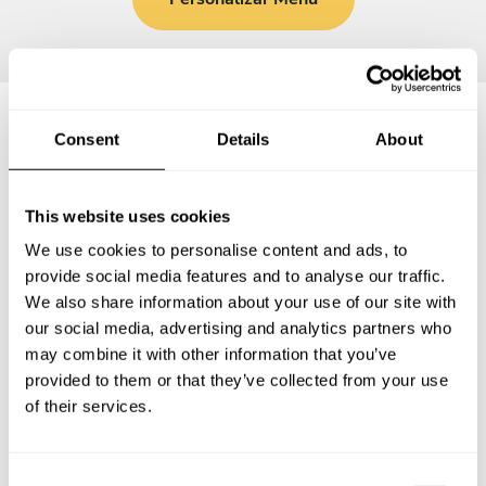
Consent
Details
About
Preguntas frecuentes
This website uses cookies
Estas son las preguntas más frecuentes sobre Chef a
Domicilio en Santo Tomás.
We use cookies to personalise content and ads, to
provide social media features and to analyse our traffic.
We also share information about your use of our site with
our social media, advertising and analytics partners who
may combine it with other information that you’ve
¿Qué incluye un servicio de Chef a Domicilio en Santo
Tomás?
provided to them or that they’ve collected from your use
of their services.
¿Cuánto cuesta un Chef a Domicilio en Santo Tomás?
C