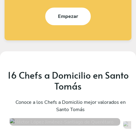
Empezar
16 Chefs a Domicilio en Santo
Tomás
Héctor López Jiménez
M
Santiago de Querétaro
Conoce a los Chefs a Domicilio mejor valorados en
M
Santo Tomás
4.8
•
52 servicios