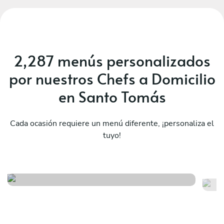
2,287 menús personalizados
por nuestros Chefs a Domicilio
en Santo Tomás
Cada ocasión requiere un menú diferente, ¡personaliza el
El viaje a méxico y sus
tuyo!
sabores
Fi
Ver menú
Ver