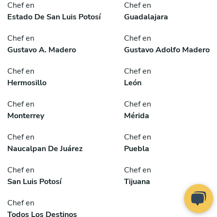
Chef en
Chef en
Estado De San Luis Potosí
Guadalajara
Chef en
Chef en
Gustavo A. Madero
Gustavo Adolfo Madero
Chef en
Chef en
Hermosillo
León
Chef en
Chef en
Monterrey
Mérida
Chef en
Chef en
Naucalpan De Juárez
Puebla
Chef en
Chef en
San Luis Potosí
Tijuana
Chef en
Todos Los Destinos