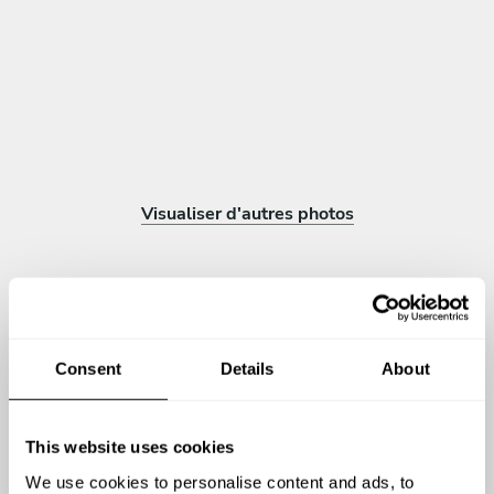
Visualiser d'autres photos
Consent
Details
About
Avis sur Loreena
4.56
•
29 services
This website uses cookies
We use cookies to personalise content and ads, to