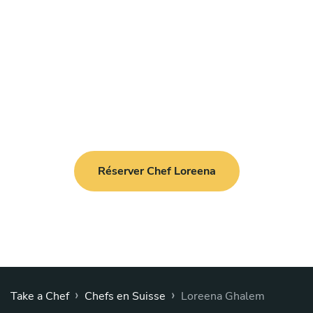
Réserver Chef Loreena
›
›
Take a Chef
Chefs en Suisse
Loreena Ghalem