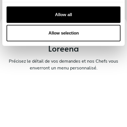
c
t
Allow all
i
o
n
Allow selection
Réserver votre expérience avec
Loreena
Précisez le détail de vos demandes et nos Chefs vous
enverront un menu personnalisé.