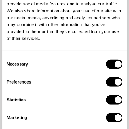
provide social media features and to analyse our traffic.
We also share information about your use of our site with
our social media, advertising and analytics partners who
may combine it with other information that you’ve
4.8
/
5
provided to them or that they’ve collected from your use
Corrochano Anthony - Feb 24 2025
of their services.
Loreena a été très réactive suite à ma demande, elle
a su s'adapter aux différentes allergies et
C
intolérances en proposant un menu, original et
Necessary
o
excellent. Ponctuelle et discrète, Loreena a fait en
n
sorte que la soirée soit un succès. Encore merci
s
Preferences
e
n
t
Statistics
S
e
Marketing
l
e