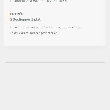
Tiradito of Sea Bass, Yuzu & Shiso Oil
ENTRÉE
Sélectionner 1 plat
Tuna sambal matah tartare on cucumber chips
Zesty Carrot Tartare (vegetarian)
PLAT
Sélectionner 1 plat
Kamado grilled lobster with tarragon bisque
Salmon Green curry
DESSERT
Sélectionner 1 plat
Matcha & Dulce de Leche Mousse with Toasted Sesame
Lime Breeze & Sweet Heat