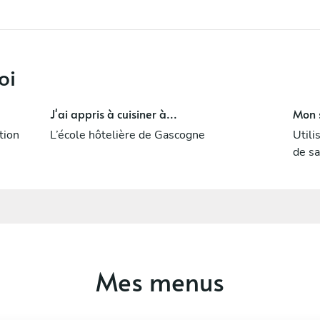
oi
J'ai appris à cuisiner à...
Mon s
tion
L’école hôtelière de Gascogne
Utili
de sa
Mes menus