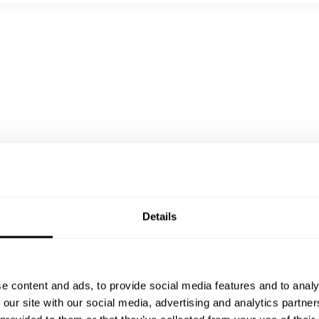
half fondue with truffles (Gruyères and bagnes cheese), roasted new pota
s à partager
fet of sweets
Details
e content and ads, to provide social media features and to analy
 our site with our social media, advertising and analytics partn