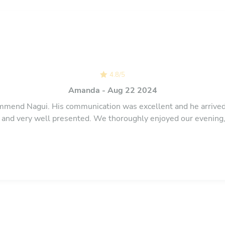
4.8
/
5
Amanda - Aug 22 2024
mend Nagui. His communication was excellent and he arrived
s and very well presented. We thoroughly enjoyed our evening,