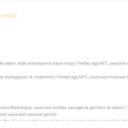
venir
de saison, huile aromatique & bacon crispy / Perfect egg 64°C, seasonal s
é de champignons & condiments / Perfect egg 64°C, mushroom fricassee
uisse BlackAngus, sauce aux morilles sauvages & garniture de saison /
rel sauce and seasonal garnish
ruffes (Gruyères et fromage de bagnes), pommes de terre grenailles rôt