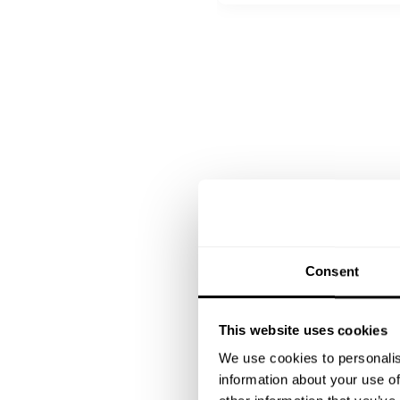
de charcuterie / Half and 
DESSERT
Sélectionner 1 plat
Assortiment de mignardise
Buffet de mignardise / Buf
Consent
This website uses cookies
We use cookies to personalis
information about your use of