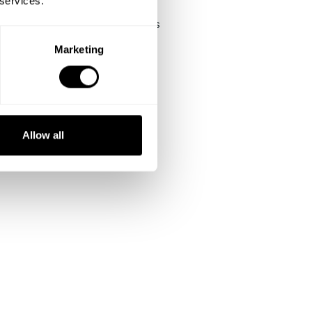
 services.
'hésitez pas à s'approcher à nos
hefs jusqu'à ce que votre menu
Marketing
arfait soit parfait!
Changer les assiettes
Demander des suppléments
Vérifier les prix
Allow all