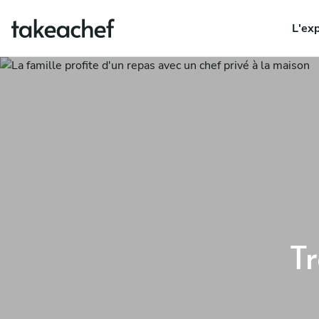
L'ex
T