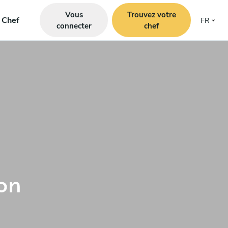
Vous
Trouvez votre
e Chef
FR
connecter
chef
on