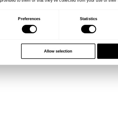
 provided to them or that they’ve collected from your use of their
N
c
Preferences
Statistics
p
Allow selection