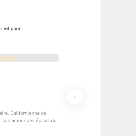
 chef pour
eles
Chef
Matteo Zamboni
5
•
23 prestations
ire. Californienne de
L'impressionnante carrière de Matt
ec son amour des épices du
Freshwater, au 2 Hatted Ormeggio 
Tokyo,