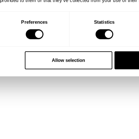
 provided to them or that they’ve collected from your use of their
Preferences
Statistics
efeuille de
avoir accès à
Allow selection
 cuisine et