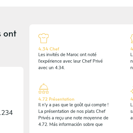
s
ont
4.34 Chef
4
Les invités de Maroc ont noté
L
l'expérience avec leur Chef Privé
n
avec un 4.34.
n
4.72 Présentation
4
Il n'y a pas que le goût qui compte !
L
1234
La présentation de nos plats Chef
s
Privés a reçu une note moyenne de
a
4.72. Más información sobre que