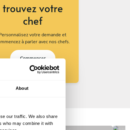
trouvez votre
chef
Personnalisez votre demande et
mmencez à parler avec nos chefs.
Commencer
About
Khalid And Manal
Ab
Tangier
Sid
se our traffic. We also share
5
•
4 services
N
ers who may combine it with