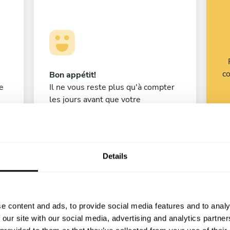
co
Bon appétit!
e
Il ne vous reste plus qu'à compter
les jours avant que votre
ef
expérience culinaire ne commence !
Details
Hicham Imazzi
Rabat
e content and ads, to provide social media features and to analy
5
•
8 services
 our site with our social media, advertising and analytics partn