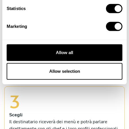
n
un fortunato.
t
Statistics
S
e
Marketing
l
2
e
c
t
Allow all
Personalizza
i
Il destinatario potrà scegliere tutti i dettagli
o
dell'esperienza
n
Allow selection
3
Scegli
Il destinatario riceverà dei menù e potrà parlare
direttamente con gli chef e i loro profili professionali.