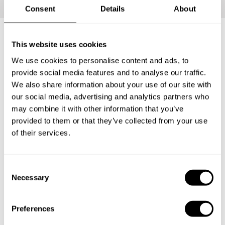
Consent
Details
About
This website uses cookies
Cosa include?
We use cookies to personalise content and ads, to
provide social media features and to analyse our traffic.
Personalizza il tuo messaggio e regala questa esperienza
We also share information about your use of our site with
al fortunato. Lascia che sia lui a decidere la data, le sue
our social media, advertising and analytics partners who
preferenze gastronomiche e che possa scegliere tra i vari
may combine it with other information that you’ve
menù e i diversi chef, per poter usufruire di una
provided to them or that they’ve collected from your use
esperienza indimenticabile.
of their services.
C
1
Necessary
o
n
s
Preferences
Regala
e
Personalizza la tua carta regalo e offri l'esperienza ad