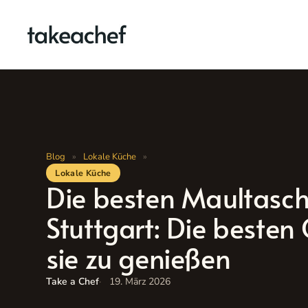
Zum
Inhalt
springen
Blog
»
Lokale Küche
»
Lokale Küche
Die besten Maultasch
Stuttgart: Die besten
sie zu genießen
Take a Chef
19. März 2026