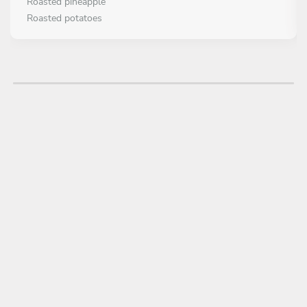
Roasted pineapple
Roasted potatoes
Grill Sweet plantain
PLATO PRINCIPAL
Todo incluido
Skirt steak
Chicken Breast
Octopus
Sausages
Shrimp
POSTRE
Todo incluido
Sweet Banana And Vanilla ice cream