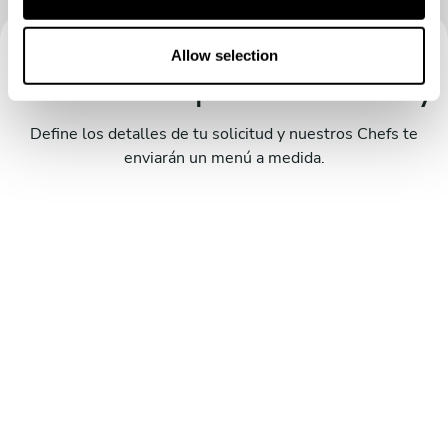
i
o
n
Allow selection
Reserva tu experiencia con Roy
Define los detalles de tu solicitud y nuestros Chefs te
enviarán un menú a medida.