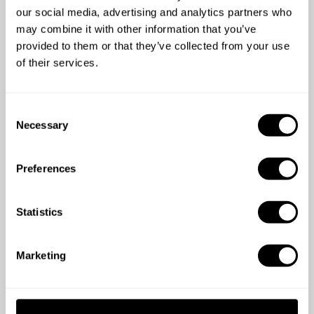
¿Solo trabajas los martes? Perfecto.
our social media, advertising and analytics partners who
may combine it with other information that you’ve
provided to them or that they’ve collected from your use
of their services.
C
Necessary
o
Habla con tus comensales.
n
Conecta personalmente con tus comensales.
s
Preferences
e
n
t
Statistics
S
e
Marketing
l
e
c
Fija tus precios
t