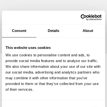
Consent
Details
About
Personalizar Menú
This website uses cookies
We use cookies to personalise content and ads, to
provide social media features and to analyse our traffic.
We also share information about your use of our site with
Preguntas frecuentes
our social media, advertising and analytics partners who
may combine it with other information that you’ve
provided to them or that they’ve collected from your use
Estas son las preguntas más frecuentes sobre Chef a
of their services.
Domicilio en Provincia de Hermanas Mirabal.
C