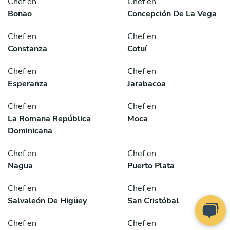
Chef en
Chef en
Bonao
Concepción De La Vega
Chef en
Chef en
Constanza
Cotuí
Chef en
Chef en
Esperanza
Jarabacoa
Chef en
Chef en
La Romana República
Moca
Dominicana
Chef en
Chef en
Nagua
Puerto Plata
Chef en
Chef en
Salvaleón De Higüey
San Cristóbal
Chef en
Chef en