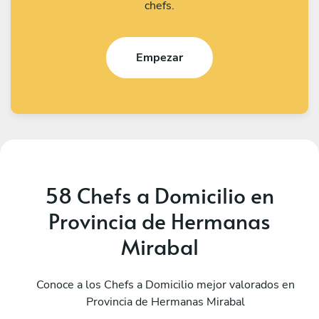
chefs.
Empezar
58 Chefs a Domicilio en
Provincia de Hermanas
Mirabal
Perla Lafontaine
O
Higüey
Conoce a los Chefs a Domicilio mejor valorados en
G
Provincia de Hermanas Mirabal
5
•
80 servicios