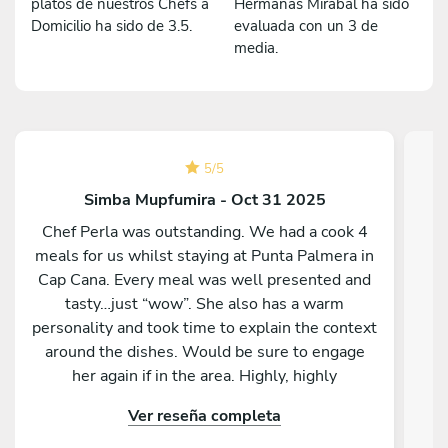
platos de nuestros Chefs a
Hermanas Mirabal ha sido
Domicilio ha sido de 3.5.
evaluada con un 3 de
media.
5
/
5
Simba Mupfumira - Oct 31 2025
Chef Perla was outstanding. We had a cook 4
meals for us whilst staying at Punta Palmera in
Cap Cana. Every meal was well presented and
tasty…just “wow”. She also has a warm
t
personality and took time to explain the context
around the dishes. Would be sure to engage
her again if in the area. Highly, highly
recommended
Ver reseña completa