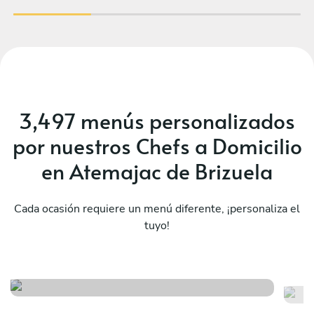
3,497 menús personalizados
por nuestros Chefs a Domicilio
en Atemajac de Brizuela
Cada ocasión requiere un menú diferente, ¡personaliza el
tuyo!
Sorpresa
Me
Ver menú
Ver