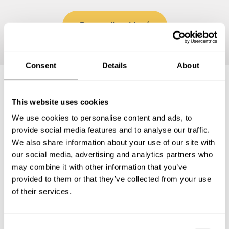
Personalizar Menú
Consent
Details
About
Preguntas frecuentes
This website uses cookies
We use cookies to personalise content and ads, to
provide social media features and to analyse our traffic.
Estas son las preguntas más frecuentes sobre Chef a
We also share information about your use of our site with
Domicilio en Atemajac de Brizuela.
our social media, advertising and analytics partners who
may combine it with other information that you’ve
provided to them or that they’ve collected from your use
of their services.
¿Qué incluye un servicio de Chef a Domicilio en
Atemajac de Brizuela?
C