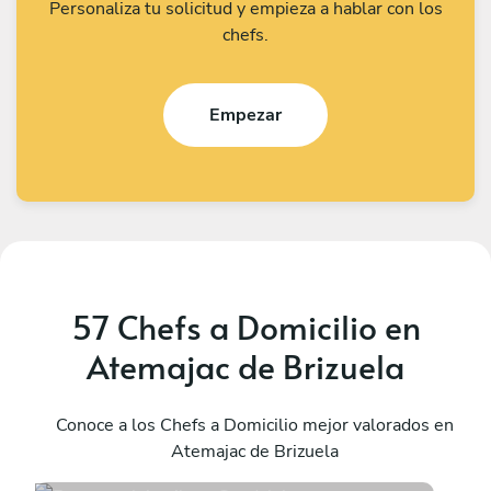
Personaliza tu solicitud y empieza a hablar con los
chefs.
Empezar
57 Chefs a Domicilio en
Atemajac de Brizuela
Emmanuel Aguilera
L
Guadalajara
Conoce a los Chefs a Domicilio mejor valorados en
Z
Atemajac de Brizuela
5
•
46 servicios