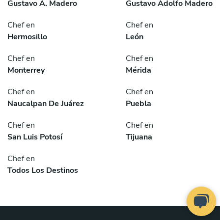
Gustavo A. Madero
Gustavo Adolfo Madero
Chef en
Chef en
Hermosillo
León
Chef en
Chef en
Monterrey
Mérida
Chef en
Chef en
Naucalpan De Juárez
Puebla
Chef en
Chef en
San Luis Potosí
Tijuana
Chef en
Todos Los Destinos