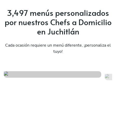
3,497 menús personalizados
por nuestros Chefs a Domicilio
en Juchitlán
Cada ocasión requiere un menú diferente, ¡personaliza el
tuyo!
Sorpresa
Me
Ver menú
Ver