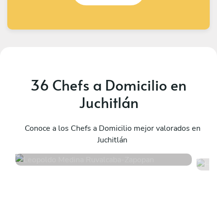
36 Chefs a Domicilio en
Juchitlán
Leopoldo Medina Ruvalcaba
H
Zapopan
Conoce a los Chefs a Domicilio mejor valorados en
G
Juchitlán
4.6
•
38 servicios