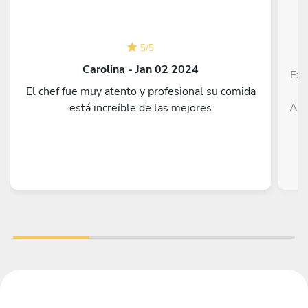
5
/
5
Carolina - Jan 02 2024
Exc
El chef fue muy atento y profesional su comida
p
está increíble de las mejores
Adr