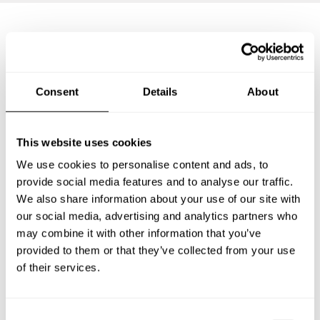
Preguntas frecuentes
Consent
Details
About
Estas son las preguntas más frecuentes sobre Chef a
Domicilio en Juchitlán.
This website uses cookies
We use cookies to personalise content and ads, to
provide social media features and to analyse our traffic.
¿Qué incluye un servicio de Chef a Domicilio en
Juchitlán?
We also share information about your use of our site with
our social media, advertising and analytics partners who
may combine it with other information that you’ve
¿Cuánto cuesta un Chef a Domicilio en Juchitlán?
provided to them or that they’ve collected from your use
of their services.
¿Cómo puedo reservar un Chef a Domicilio en
Juchitlán?
C