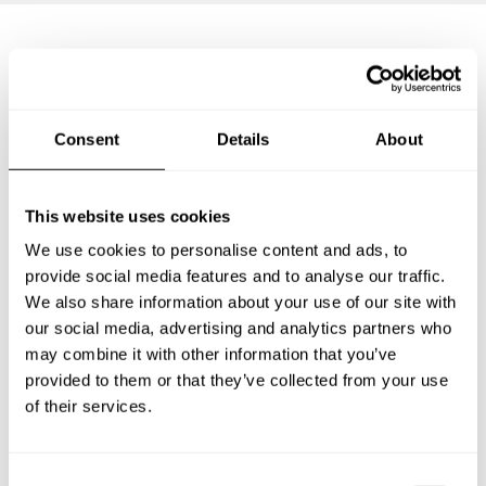
Preguntas frecuentes
Consent
Details
About
Estas son las preguntas más frecuentes sobre Chef a
Domicilio en Atoyac.
This website uses cookies
We use cookies to personalise content and ads, to
provide social media features and to analyse our traffic.
¿Qué incluye un servicio de Chef a Domicilio en
Atoyac?
We also share information about your use of our site with
our social media, advertising and analytics partners who
may combine it with other information that you’ve
¿Cuánto cuesta un Chef a Domicilio en Atoyac?
provided to them or that they’ve collected from your use
of their services.
¿Cómo puedo reservar un Chef a Domicilio en Atoyac?
¿Cómo puedo encontrar un Chef a Domicilio en Atoyac?
C