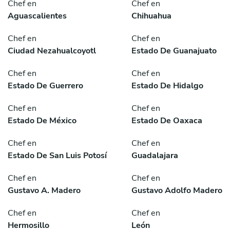
Chef en
Chef en
Aguascalientes
Chihuahua
Chef en
Chef en
Ciudad Nezahualcoyotl
Estado De Guanajuato
Chef en
Chef en
Estado De Guerrero
Estado De Hidalgo
Chef en
Chef en
Estado De México
Estado De Oaxaca
Chef en
Chef en
Estado De San Luis Potosí
Guadalajara
Chef en
Chef en
Gustavo A. Madero
Gustavo Adolfo Madero
Chef en
Chef en
Hermosillo
León