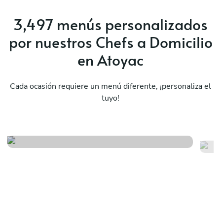
3,497 menús personalizados
por nuestros Chefs a Domicilio
en Atoyac
Cada ocasión requiere un menú diferente, ¡personaliza el
tuyo!
Sorpresa
Me
Ver menú
Ver