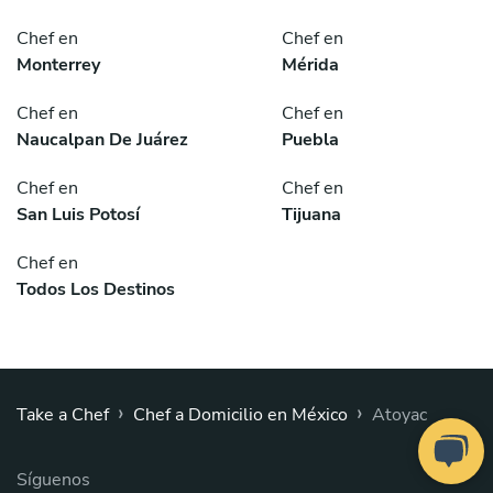
Chef en
Chef en
Monterrey
Mérida
Chef en
Chef en
Naucalpan De Juárez
Puebla
Chef en
Chef en
San Luis Potosí
Tijuana
Chef en
Todos Los Destinos
›
›
Take a Chef
Chef a Domicilio en México
Atoyac
Síguenos