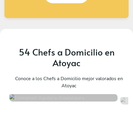
54 Chefs a Domicilio en
Atoyac
Emmanuel Aguilera
L
Guadalajara
Conoce a los Chefs a Domicilio mejor valorados en
Z
Atoyac
5
•
46 servicios