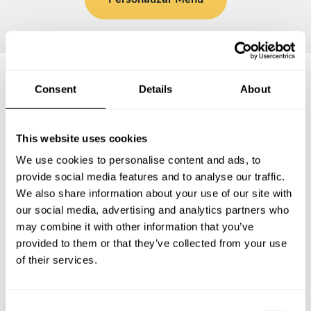
Consent
Details
About
Preguntas frecuentes
This website uses cookies
Estas son las preguntas más frecuentes sobre Chef a
Domicilio en Benito Juarez.
We use cookies to personalise content and ads, to
provide social media features and to analyse our traffic.
We also share information about your use of our site with
our social media, advertising and analytics partners who
may combine it with other information that you’ve
¿Qué incluye un servicio de Chef a Domicilio en Benito
Juarez?
provided to them or that they’ve collected from your use
of their services.
¿Cuánto cuesta un Chef a Domicilio en Benito Juarez?
C