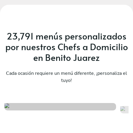
23,791 menús personalizados
por nuestros Chefs a Domicilio
en Benito Juarez
Cada ocasión requiere un menú diferente, ¡personaliza el
tuyo!
Ex
Fiesta mexicana
to
Ver menú
Ver