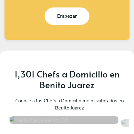
Empezar
1,301 Chefs a Domicilio en
Benito Juarez
Mayte Rueda
A
México D.F.
Conoce a los Chefs a Domicilio mejor valorados en
M
Benito Juarez
4.9
•
13 servicios