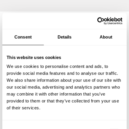
Preguntas frecuentes
Consent
Details
About
Estas son las preguntas más frecuentes sobre Chef a
Domicilio en Milpa Alta.
This website uses cookies
We use cookies to personalise content and ads, to
provide social media features and to analyse our traffic.
We also share information about your use of our site with
¿Qué incluye un servicio de Chef a Domicilio en Milpa
our social media, advertising and analytics partners who
Alta?
may combine it with other information that you’ve
provided to them or that they’ve collected from your use
¿Cuánto cuesta un Chef a Domicilio en Milpa Alta?
of their services.
¿Cómo puedo reservar un Chef a Domicilio en Milpa
Alta?
C