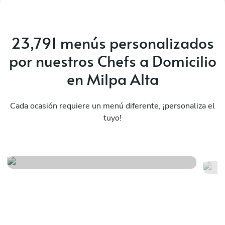
23,791 menús personalizados
por nuestros Chefs a Domicilio
en Milpa Alta
Cada ocasión requiere un menú diferente, ¡personaliza el
tuyo!
Ex
Fiesta mexicana
to
Ver menú
Ver