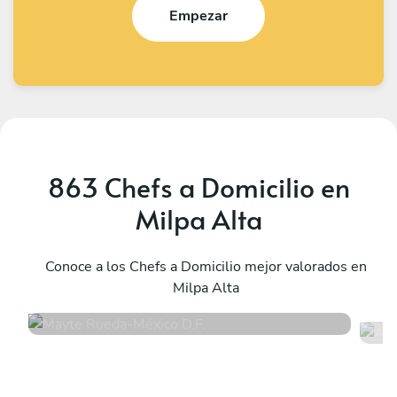
Empezar
863 Chefs a Domicilio en
Milpa Alta
Mayte Rueda
A
México D.F.
Conoce a los Chefs a Domicilio mejor valorados en
M
Milpa Alta
4.9
•
13 servicios