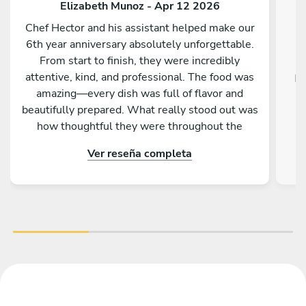
Elizabeth Munoz - Apr 12 2026
Chef Hector and his assistant helped make our
6th year anniversary absolutely unforgettable.
From start to finish, they were incredibly
attentive, kind, and professional. The food was
Ex
amazing—every dish was full of flavor and
beautifully prepared. What really stood out was
how thoughtful they were throughout the
evening, making sure everything was perfect
Ver reseña completa
without ever being intrusive. To top it off, they
even cleaned everything before leaving, which
we truly appreciated. We couldn’t have asked
for a better experience. Highly recommend Chef
Hector and his team for any special occasion!