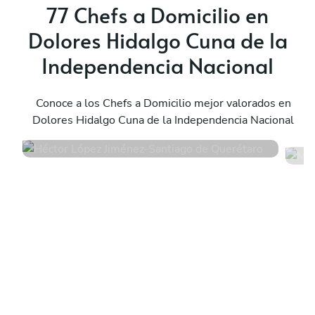
77 Chefs a Domicilio en
Dolores Hidalgo Cuna de la
Independencia Nacional
Héctor López Jiménez
M
Santiago de Querétaro
Conoce a los Chefs a Domicilio mejor valorados en
S
Dolores Hidalgo Cuna de la Independencia Nacional
4.8
•
52 servicios