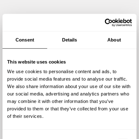
Personaliza tu menú
Una cena romántica, una reunión familiar o una
Consent
Details
About
celebración entre amigos, platos tradicionales que todos
conocemos o sabores exóticos. Invitados vegetarianos,
intolerantes o alérgicos. ¡Cada experiencia es única!
This website uses cookies
We use cookies to personalise content and ads, to
provide social media features and to analyse our traffic.
We also share information about your use of our site with
our social media, advertising and analytics partners who
may combine it with other information that you’ve
provided to them or that they’ve collected from your use
of their services.
Personalizar Menú
C