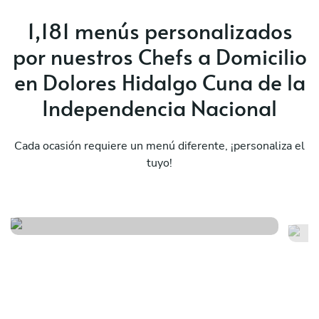
1,181 menús personalizados
por nuestros Chefs a Domicilio
en Dolores Hidalgo Cuna de la
Independencia Nacional
Cada ocasión requiere un menú diferente, ¡personaliza el
El viaje a méxico y sus
tuyo!
sabores
Mé
Ver menú
Ver