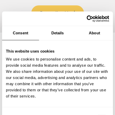
Personalizar Menú
Consent
Details
About
Preguntas frecuentes
This website uses cookies
We use cookies to personalise content and ads, to
provide social media features and to analyse our traffic.
Estas son las preguntas más frecuentes sobre Chef a
We also share information about your use of our site with
Domicilio en San Diego de la Unión.
our social media, advertising and analytics partners who
may combine it with other information that you’ve
provided to them or that they’ve collected from your use
of their services.
¿Qué incluye un servicio de Chef a Domicilio en San
Diego de la Unión?
C