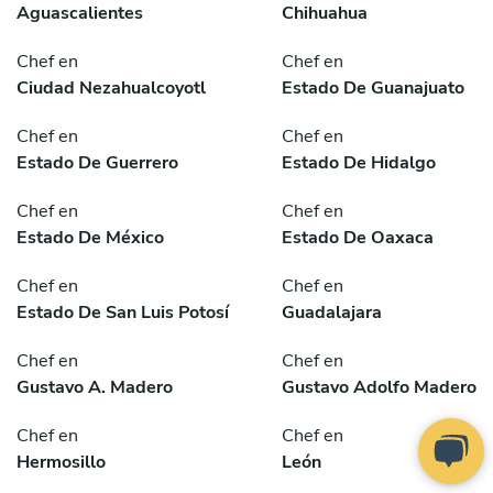
Aguascalientes
Chihuahua
Chef en
Chef en
Ciudad Nezahualcoyotl
Estado De Guanajuato
Chef en
Chef en
Estado De Guerrero
Estado De Hidalgo
Chef en
Chef en
Estado De México
Estado De Oaxaca
Chef en
Chef en
Estado De San Luis Potosí
Guadalajara
Chef en
Chef en
Gustavo A. Madero
Gustavo Adolfo Madero
Chef en
Chef en
Hermosillo
León