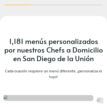
Hector and his team for any special occasion!
1,181 menús personalizados
por nuestros Chefs a Domicilio
en San Diego de la Unión
Cada ocasión requiere un menú diferente, ¡personaliza el
El viaje a méxico y sus
tuyo!
sabores
Mé
Ver menú
Ver