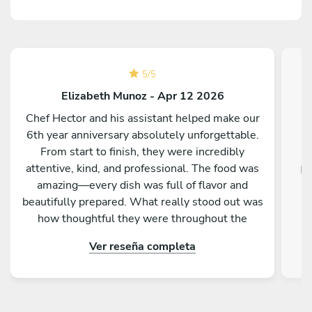
5
/
5
Elizabeth Munoz - Apr 12 2026
Chef Hector and his assistant helped make our
6th year anniversary absolutely unforgettable.
From start to finish, they were incredibly
attentive, kind, and professional. The food was
Ex
amazing—every dish was full of flavor and
beautifully prepared. What really stood out was
how thoughtful they were throughout the
evening, making sure everything was perfect
Ver reseña completa
without ever being intrusive. To top it off, they
even cleaned everything before leaving, which
we truly appreciated. We couldn’t have asked
for a better experience. Highly recommend Chef