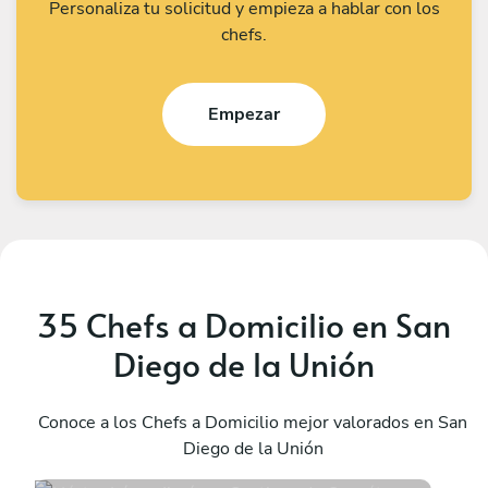
Personaliza tu solicitud y empieza a hablar con los
chefs.
Empezar
35 Chefs a Domicilio en San
Diego de la Unión
Héctor López Jiménez
M
Santiago de Querétaro
Conoce a los Chefs a Domicilio mejor valorados en San
S
Diego de la Unión
4.8
•
52 servicios