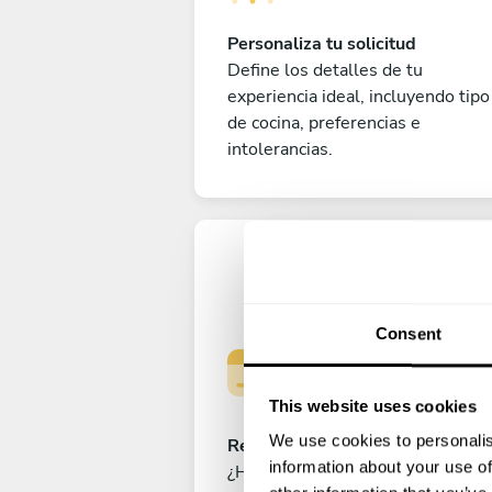
Personaliza tu solicitud
Define los detalles de tu
experiencia ideal, incluyendo tipo
de cocina, preferencias e
intolerancias.
Consent
This website uses cookies
We use cookies to personalis
Reserva tu experiencia
information about your use of
¿Has cerrado ya el menú perfecto