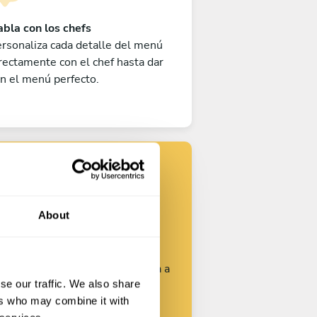
bla con los chefs
rsonaliza cada detalle del menú
rectamente con el chef hasta dar
n el menú perfecto.
Encuentra tu
chef
About
rsonaliza tu solicitud y empieza a
se our traffic. We also share
hablar con los chefs.
ers who may combine it with