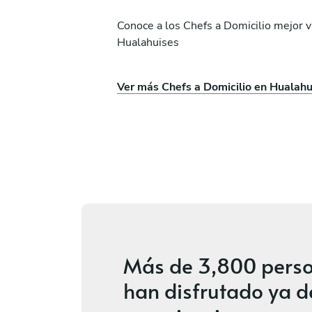
Conoce a los Chefs a Domicilio mejor 
Hualahuises
s
Cesar Luna
Ver más Chefs a Domicilio en Hualahu
te
San Pedro Garza García
Nuevo
Más de
3,800 pers
han disfrutado ya d