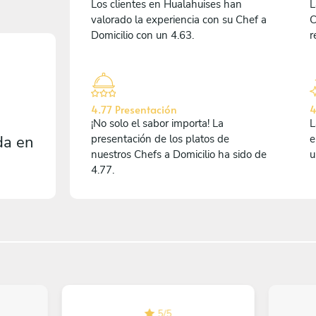
Los clientes en Hualahuises han
L
valorado la experiencia con su Chef a
C
Domicilio con un 4.63.
r
4.77 Presentación
4
¡No solo el sabor importa! La
L
da en
presentación de los platos de
e
nuestros Chefs a Domicilio ha sido de
u
4.77.
5
/
5