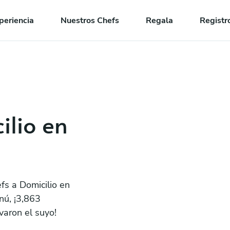
periencia
Nuestros Chefs
Regala
Registr
ilio en
fs a Domicilio en
nú, ¡3,863
varon el suyo!