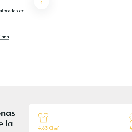
valorados en
ises
onas
e la
4.63 Chef
4