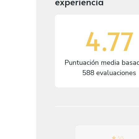
experiencia
4.77
Puntuación media basa
588 evaluaciones
5
/
5