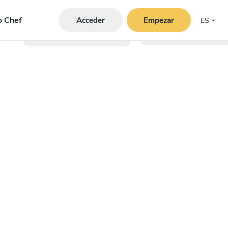
o Chef
Acceder
Empezar
ES