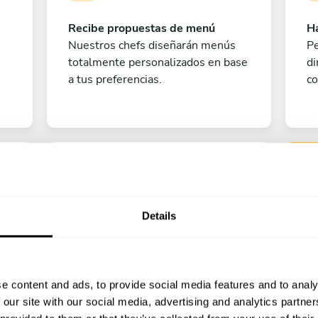
Recibe propuestas de menú
Ha
Nuestros chefs diseñarán menús
Pe
totalmente personalizados en base
di
a tus preferencias.
co
Details
Pe
e content and ads, to provide social media features and to analy
¡A disfrutar!
 our site with our social media, advertising and analytics partn
?
¡Todo listo! Ya solo queda contar