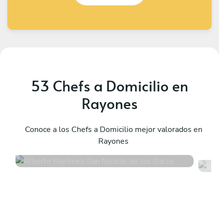
53 Chefs a Domicilio en
Rayones
Alberto Martinez
S
San Nicolás de los Garza
Conoce a los Chefs a Domicilio mejor valorados en
M
Rayones
4.9
•
16 servicios