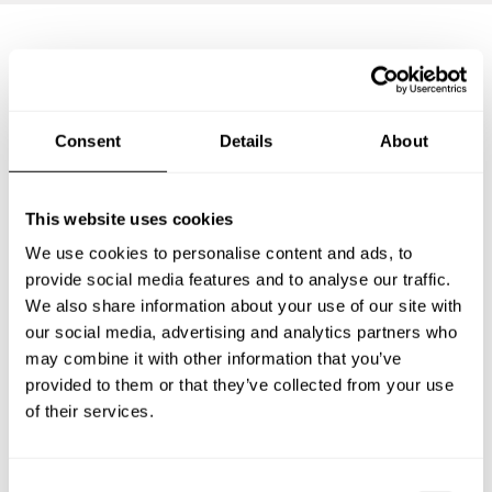
Preguntas frecuentes
Consent
Details
About
Estas son las preguntas más frecuentes sobre Chef a
Domicilio en Rayones.
This website uses cookies
We use cookies to personalise content and ads, to
provide social media features and to analyse our traffic.
¿Qué incluye un servicio de Chef a Domicilio en
Rayones?
We also share information about your use of our site with
our social media, advertising and analytics partners who
may combine it with other information that you’ve
¿Cuánto cuesta un Chef a Domicilio en Rayones?
provided to them or that they’ve collected from your use
of their services.
¿Cómo puedo reservar un Chef a Domicilio en
Rayones?
C