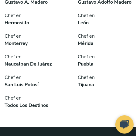
Gustavo A. Madero
Gustavo Adolfo Madero
Chef en
Chef en
Hermosillo
León
Chef en
Chef en
Monterrey
Mérida
Chef en
Chef en
Naucalpan De Juárez
Puebla
Chef en
Chef en
San Luis Potosí
Tijuana
Chef en
Todos Los Destinos