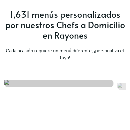
1,631 menús personalizados
por nuestros Chefs a Domicilio
en Rayones
Cada ocasión requiere un menú diferente, ¡personaliza el
tuyo!
Origen amanecer
Or
Ver menú
Ver