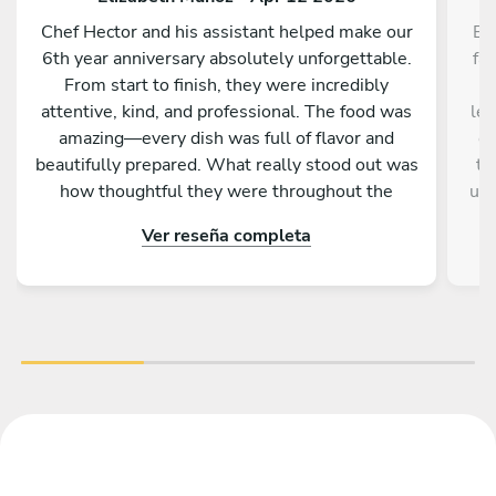
Chef Hector and his assistant helped make our
Em
6th year anniversary absolutely unforgettable.
fa
From start to finish, they were incredibly
of
attentive, kind, and professional. The food was
lev
amazing—every dish was full of flavor and
ex
beautifully prepared. What really stood out was
th
how thoughtful they were throughout the
us 
evening, making sure everything was perfect
Ver reseña completa
without ever being intrusive. To top it off, they
even cleaned everything before leaving, which
we truly appreciated. We couldn’t have asked
for a better experience. Highly recommend Chef
Hector and his team for any special occasion!