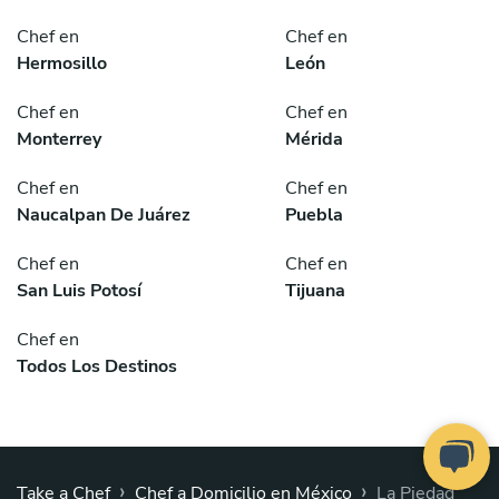
Chef en
Chef en
Hermosillo
León
Chef en
Chef en
Monterrey
Mérida
Chef en
Chef en
Naucalpan De Juárez
Puebla
Chef en
Chef en
San Luis Potosí
Tijuana
Chef en
Todos Los Destinos
›
›
Take a Chef
Chef a Domicilio en México
La Piedad