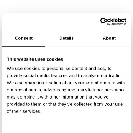
Preguntas frecuentes
Estas son las preguntas más frecuentes sobre Chef a
Consent
Details
About
Domicilio en La Piedad.
This website uses cookies
We use cookies to personalise content and ads, to
¿Qué incluye un servicio de Chef a Domicilio en La
provide social media features and to analyse our traffic.
Piedad?
We also share information about your use of our site with
our social media, advertising and analytics partners who
¿Cuánto cuesta un Chef a Domicilio en La Piedad?
may combine it with other information that you’ve
provided to them or that they’ve collected from your use
¿Cómo puedo reservar un Chef a Domicilio en La
of their services.
Piedad?
¿Cómo puedo encontrar un Chef a Domicilio en La
C