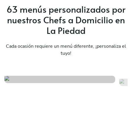
63 menús personalizados por
nuestros Chefs a Domicilio en
La Piedad
Cada ocasión requiere un menú diferente, ¡personaliza el
El viaje a méxico y sus
tuyo!
sabores
Mé
Ver menú
Ver