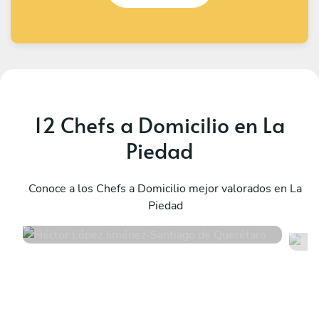
12 Chefs a Domicilio en La
Piedad
Héctor López Jiménez
E
Santiago de Querétaro
Conoce a los Chefs a Domicilio mejor valorados en La
G
Piedad
4.8
•
52 servicios