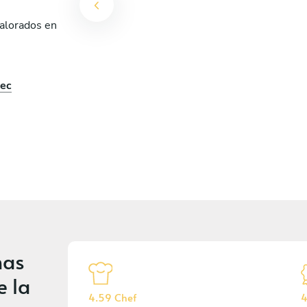
valorados en
pec
nas
e la
4.59 Chef
4