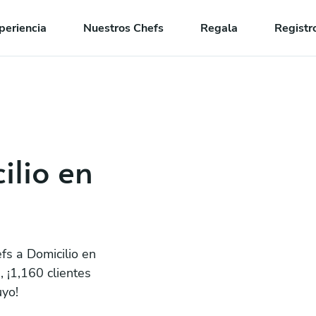
periencia
Nuestros Chefs
Regala
Registr
ilio en
fs a Domicilio en
 ¡1,160 clientes
uyo!