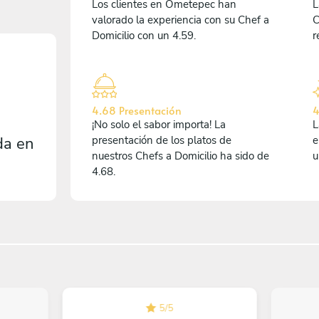
Los clientes en Ometepec han
L
valorado la experiencia con su Chef a
C
Domicilio con un 4.59.
r
4.68 Presentación
4
¡No solo el sabor importa! La
L
da en
presentación de los platos de
e
nuestros Chefs a Domicilio ha sido de
u
4.68.
5
/
5