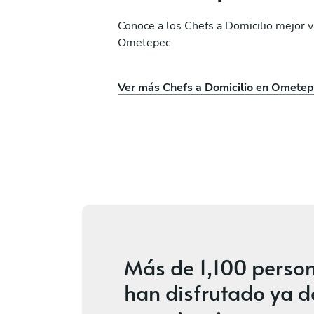
Conoce a los Chefs a Domicilio mejor 
Ometepec
k
Ana Consospó
Ver más Chefs a Domicilio en Omete
icha
Puebla
ios
3.9
•
3 servicios
Más de
1,100 perso
han disfrutado ya d