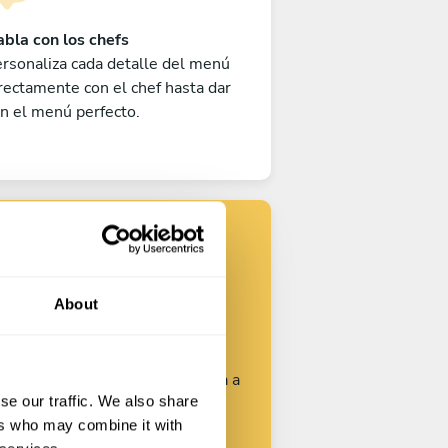
bla con los chefs
rsonaliza cada detalle del menú
rectamente con el chef hasta dar
n el menú perfecto.
Encuentra tu
chef
About
rsonaliza tu solicitud y empieza a
se our traffic. We also share
hablar con los chefs.
ers who may combine it with