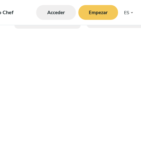
o Chef
Acceder
Empezar
ES