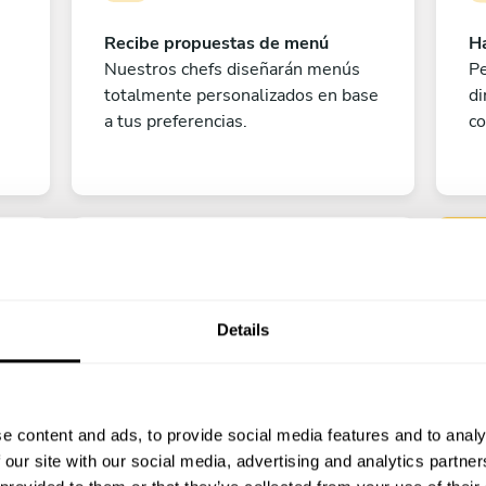
Recibe propuestas de menú
Ha
Nuestros chefs diseñarán menús
Pe
totalmente personalizados en base
di
a tus preferencias.
co
Details
Pe
e content and ads, to provide social media features and to analy
¡A disfrutar!
 our site with our social media, advertising and analytics partn
?
¡Todo listo! Ya solo queda contar