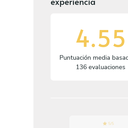
experiencia
4.55
Puntuación media basa
136 evaluaciones
4.3
/
5
5
/
5