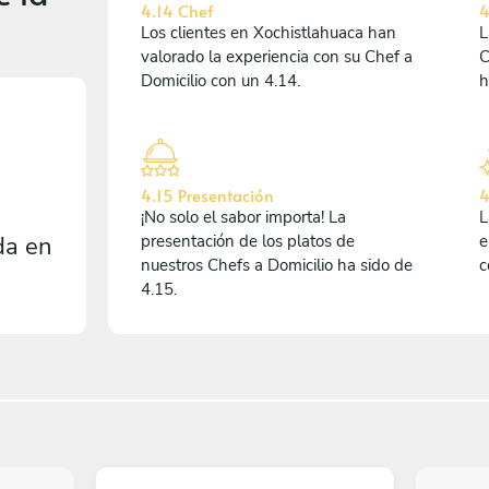
4.14 Chef
4
Los clientes en Xochistlahuaca han
L
valorado la experiencia con su Chef a
C
Domicilio con un 4.14.
h
4.15 Presentación
4
¡No solo el sabor importa! La
L
da en
presentación de los platos de
e
nuestros Chefs a Domicilio ha sido de
c
4.15.