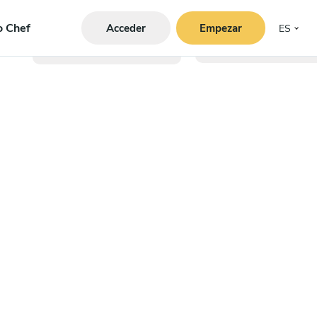
o Chef
Acceder
Empezar
ES