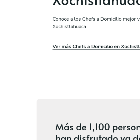
Conoce a los Chefs a Domicilio mejor 
Xochistlahuaca
sne
Ricardo García Aburto
Ver más Chefs a Domicilio en Xochist
Puebla
os
Nuevo
Más de
1,100 perso
han disfrutado ya d