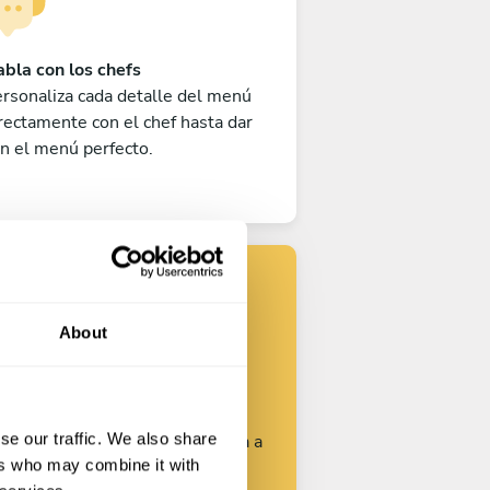
bla con los chefs
rsonaliza cada detalle del menú
rectamente con el chef hasta dar
n el menú perfecto.
Encuentra tu
About
chef
se our traffic. We also share
rsonaliza tu solicitud y empieza a
ers who may combine it with
hablar con los chefs.