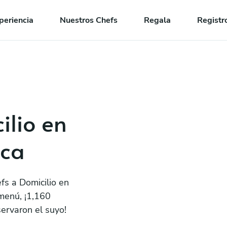
periencia
Nuestros Chefs
Regala
Registr
ilio en
aca
fs a Domicilio en
 menú, ¡1,160
servaron el suyo!