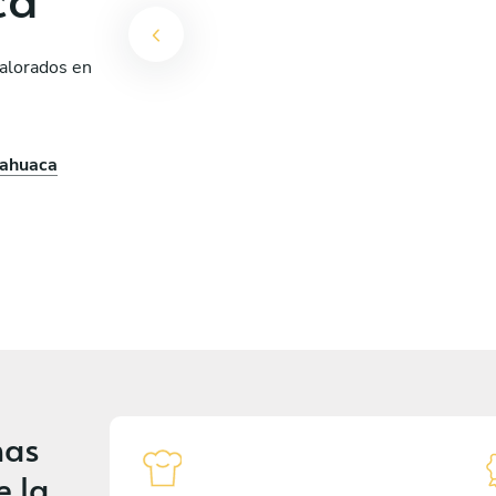
valorados en
lahuaca
nas
e la