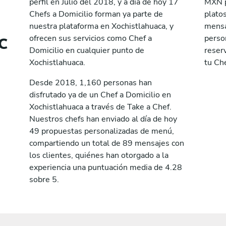
perfil en Julio del 2018, y a día de hoy 17
MXN p
Chefs a Domicilio forman ya parte de
plato
nuestra plataforma en Xochistlahuaca, y
mensa
c
ofrecen sus servicios como Chef a
perso
Domicilio en cualquier punto de
reserv
Xochistlahuaca.
tu Che
Desde 2018, 1,160 personas han
disfrutado ya de un Chef a Domicilio en
Xochistlahuaca a través de Take a Chef.
Nuestros chefs han enviado al día de hoy
49 propuestas personalizadas de menú,
compartiendo un total de 89 mensajes con
los clientes, quiénes han otorgado a la
experiencia una puntuación media de 4.28
sobre 5.