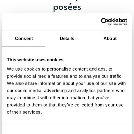
posées
Vous trouverez ci-dessous les questions les plus
fréquentes sur Chefs a Domicile à Alès.
Consent
Details
About
Que comprend un service de Chef a Domicile à Alès?
This website uses cookies
We use cookies to personalise content and ads, to
Combien coûte un Chef a Domicile à Alès?
provide social media features and to analyse our traffic.
We also share information about your use of our site with
our social media, advertising and analytics partners who
Comment puis-je réserver un Chef a Domicile à Alès?
may combine it with other information that you’ve
provided to them or that they’ve collected from your use
Comment puis-je trouver un Chef a Domicile à Alès?
of their services.
Quel est le nombre maximum de personnes autorisées
pour un service de Chef a Domicile?
C