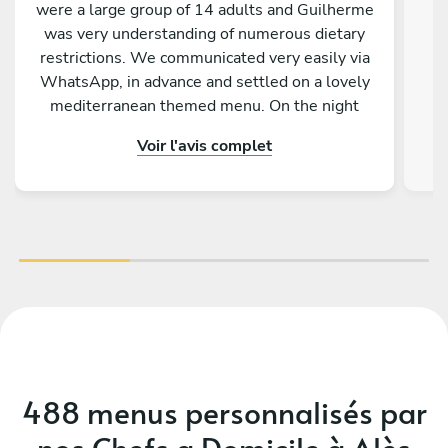
were a large group of 14 adults and Guilherme
was very understanding of numerous dietary
M
restrictions. We communicated very easily via
WhatsApp, in advance and settled on a lovely
mediterranean themed menu. On the night
Ghuilherme and his assistant, set up the table
Voir l'avis complet
with lovely lighting and decorations. Each
course was a delicious and cooked to perfection.
Additionally the service was given with great
care and attention. The two guys were so
upbeat and attentive to our needs it really
added to the event. This was especially
important as 2 of our group were celebration
special birthdays. Furthermore, all dishes were
cleared away and the kitchen was left very tidy. I
would definitely recommend Guilherme Costa
for catering if you are in that area of France.
488 menus personnalisés par
nos Chefs a Domicile à Alès