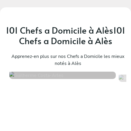
101 Chefs a Domicile à Alès101
Chefs a Domicile à Alès
Guilherme Costa
A
Arles
Apprenez-en plus sur nos Chefs a Domicile les mieux
A
notés à Alès
4.6
•
51 services