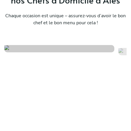
Chaque occasion est unique – assurez-vous d’avoir le bon
chef et le bon menu pour cela !
Menu lavande
Lo
Voir le menu
Voi