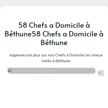
58 Chefs a Domicile à
Béthune58 Chefs a Domicile à
Béthune
Jaël Samba
D
Saint-Quentin
Apprenez-en plus sur nos Chefs a Domicile les mieux
A
notés à Béthune
5
•
10 services