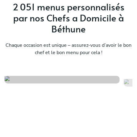
2 051 menus personnalisés
par nos Chefs a Domicile à
Béthune
Chaque occasion est unique – assurez-vous d’avoir le bon
chef et le bon menu pour cela !
Escale au soleil
Pe
Voir le menu
Voi