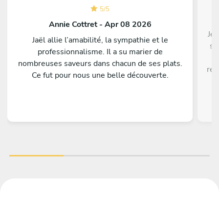
5
/
5
Annie Cottret - Apr 08 2026
Je 
Jaël allie l’amabilité, la sympathie et le
s'
professionnalisme. Il a su marier de
nombreuses saveurs dans chacun de ses plats.
rem
Ce fut pour nous une belle découverte.