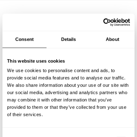
Questions fréquemment
posées
Consent
Details
About
Vous trouverez ci-dessous les questions les plus
fréquentes sur Chefs a Domicile à Béthune.
This website uses cookies
We use cookies to personalise content and ads, to
provide social media features and to analyse our traffic.
We also share information about your use of our site with
Que comprend un service de Chef a Domicile à
our social media, advertising and analytics partners who
Béthune?
may combine it with other information that you’ve
provided to them or that they’ve collected from your use
Combien coûte un Chef a Domicile à Béthune?
of their services.
Comment puis-je réserver un Chef a Domicile à
Béthune?
C