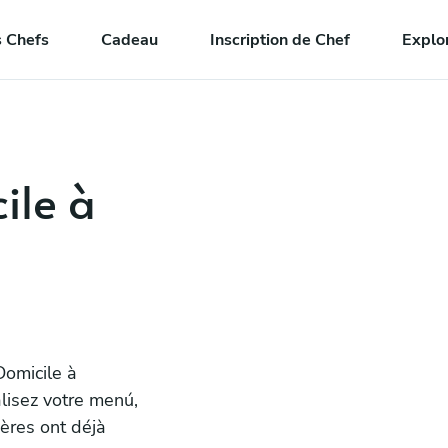
 Chefs
Cadeau
Inscription de Chef
Explo
ile à
omicile à
lisez votre menú,
ières ont déjà