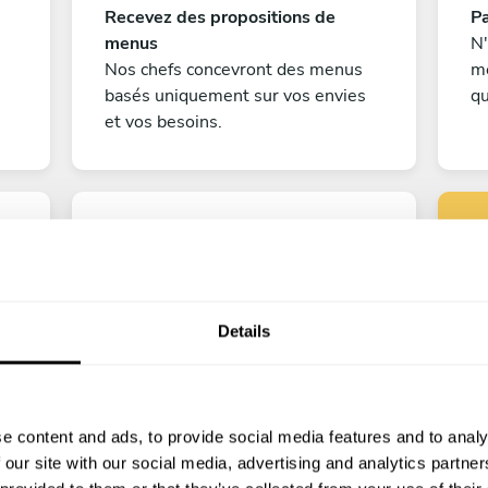
Recevez des propositions de
Pa
menus
N'
Nos chefs concevront des menus
me
basés uniquement sur vos envies
qu
et vos besoins.
Details
co
Bon appétit!
e content and ads, to provide social media features and to analy
e
Il ne vous reste plus qu'à compter
 our site with our social media, advertising and analytics partn
les jours avant que votre