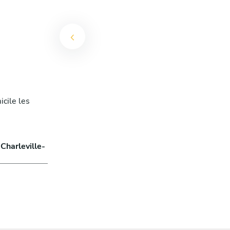
cile les
 Charleville-