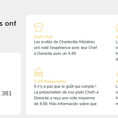
s
ont
4,49 Chef
4
Les invités de Charleville-Mézières
L
ont noté l'expérience avec leur Chef
n
a Domicile avec un 4,49.
M
d
4,58 Présentation
4
Il n'y a pas que le goût qui compte !
L
1 381
La présentation de nos plats Chefs a
s
Domicile a reçu une note moyenne
M
de 4,58. Más información sobre que
m