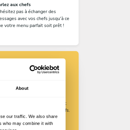
rlez aux chefs
hésitez pas à échanger des
ssages avec vos chefs jusqu'à ce
e votre menu parfait soit prêt !
trouvez votre
chef
About
Personnalisez votre demande et
mmencez à parler avec nos chefs.
se our traffic. We also share
ers who may combine it with