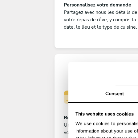
Personnalisez votre demande
Partagez avec nous les détails de
votre repas de rêve, y compris la
date, le lieu et le type de cuisine.
Consent
This website uses cookies
Réservez votre expérience
We use cookies to personalis
Une fois que vous êtes satisfait d
information about your use of
votre choix, soumettez votre