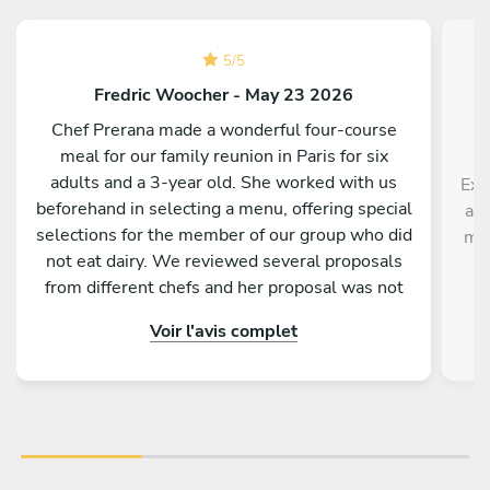
5
/
5
Fredric Woocher - May 23 2026
Chef Prerana made a wonderful four-course
meal for our family reunion in Paris for six
adults and a 3-year old. She worked with us
Exc
beforehand in selecting a menu, offering special
ave
selections for the member of our group who did
men
not eat dairy. We reviewed several proposals
p
from different chefs and her proposal was not
di
only the most interesting and very original, but
Voir l'avis complet
she was the only one to include three different
appetizers, each of which was delicious and
could have been a starter course on its own.
She also made a special chocolate dessert for
my wife’s birthday at our request. Prerana
arrived at the promised time to prepare the