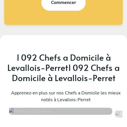
Commencer
1 092 Chefs a Domicile à
Levallois-Perret1 092 Chefs a
Domicile à Levallois-Perret
Prerana Dash
G
Paris
Apprenez-en plus sur nos Chefs a Domicile les mieux
P
notés à Levallois-Perret
4.8
•
218 services