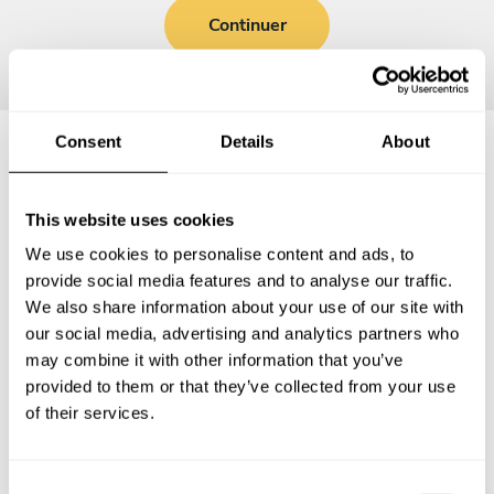
Continuer
Consent
Details
About
Questions fréquemment
This website uses cookies
posées
We use cookies to personalise content and ads, to
provide social media features and to analyse our traffic.
Vous trouverez ci-dessous les questions les plus
We also share information about your use of our site with
fréquentes sur Chefs a Domicile à Levallois-Perret.
our social media, advertising and analytics partners who
may combine it with other information that you’ve
provided to them or that they’ve collected from your use
of their services.
Que comprend un service de Chef a Domicile à
Levallois-Perret?
C