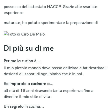
possesso dell’attestato HACCP. Grazie alle svariate
esperienze
maturate, ho potuto sperimentare la preparazione di
diversi tipi di
piatti, dalla cucina tradizionale alla gourmet. Sono un
ragazzo
Di più su di me
educato, volenteroso, ambizioso, con tanta voglia di
Per me la cucina è....
apprendere
Il mio piccolo mondo dove posso deliziare e far ricordare i
sempre nuove tecniche!
desideri e i sapori di ogni bimbo che è in noi.
Sono in grado di gestire tutto quello che riguarda il
Ho imparato a cucinare a...
settore: dalla
all età di 16 anni ricavando tanta esperienza fino a
preparazione delle materie prime al prodotto finito.
divenire il mio stile di vita .
Durante la mia
Un segreto in cucina...