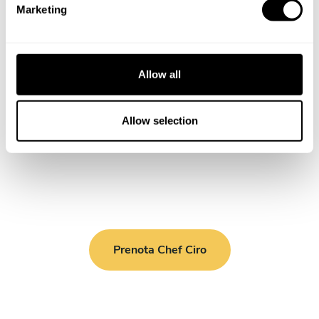
Marketing
l
e
c
t
Allow all
i
o
n
Allow selection
Prenota Chef Ciro