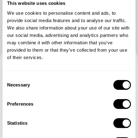
This website uses cookies
Vedere più foto
We use cookies to personalise content and ads, to
provide social media features and to analyse our traffic.
We also share information about your use of our site with
our social media, advertising and analytics partners who
may combine it with other information that you’ve
provided to them or that they’ve collected from your use
of their services.
Prenotate la vostra esperienza
C
con Ciro
Necessary
o
n
Specifica i dettagli della tua richiesta e i nostri Chef ti
s
Preferences
invieranno un menù su misura.
e
n
t
Statistics
S
e