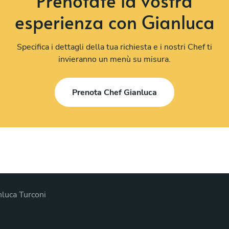
Prenotate la vostra
esperienza con Gianluca
Specifica i dettagli della tua richiesta e i nostri Chef ti
invieranno un menù su misura.
Prenota Chef Gianluca
nluca Turconi