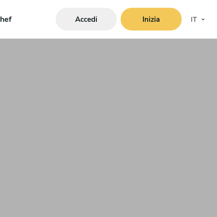
hef
Accedi
Inizia
IT
i