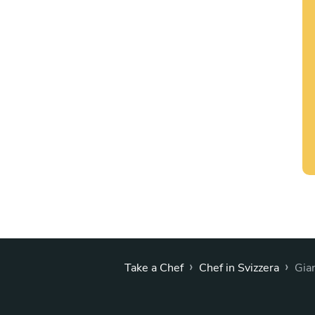
›
›
Take a Chef
Chef in Svizzera
Gia