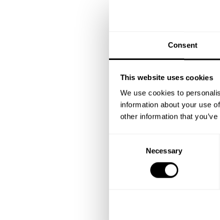
Consent
This website uses cookies
We use cookies to personalis
information about your use of
other information that you’ve
C
Necessary
o
n
s
e
n
t