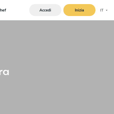
hef
Accedi
Inizia
IT
ra