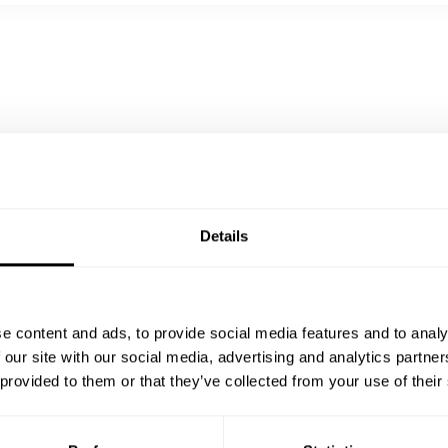
ream with seasonal vegetables, sautéed potatoes and limoncello sauce
with sautéed mushrooms, a hint of oregano and truffle sauce
h charred red peppers, Sicilian fried capers and fire-roasted potatoes 
 helado de cacahuete
ata semimontada al toque de romero con pasas
Details
e content and ads, to provide social media features and to analy
 our site with our social media, advertising and analytics partn
 provided to them or that they’ve collected from your use of their