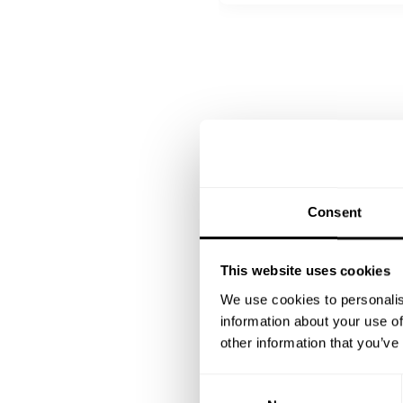
Baked Mediterranean sea b
Roast veal from Piedmont 
Lemonwood grilled meat wit
DESSERT
All inclusive
Sorbete de melonchelo con
Chocolate crujiente con n
Consent
This website uses cookies
We use cookies to personalis
information about your use of
other information that you’ve
C