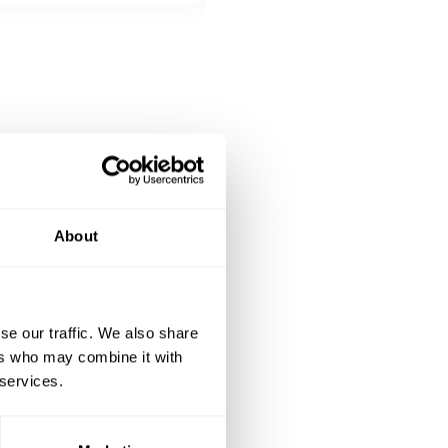
All inclusive
Especialidad del chef toque fran
with Béarnaise sauce
About
se our traffic. We also share
ers who may combine it with
 services.