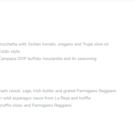
schetta with Sicilian tomato, oregano and Trujal olive oil
oldo style
Campana DOP buffalo mozzarella and its seasoning
ch ravioli, sage, Irish butter and grated Parmigiano Reggiano
wild asparagus sauce from La Rioja and truffle
 truffle slices and Parmigiano Reggiano