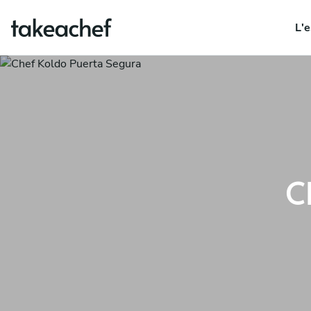
L'e
C