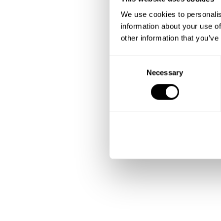
We use cookies to personalis
information about your use of
other information that you’ve
C
Necessary
o
n
s
e
n
t
S
e
l
e
c
t
i