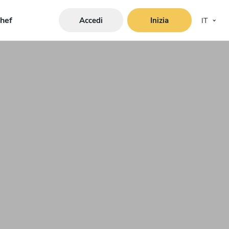
hef
Accedi
Inizia
IT