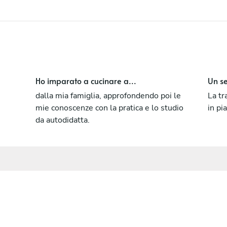
Abile nel creare con i clienti un'atmosfera
piacevole e conviviale, eventualmente
coinvolgerli nella preparazione dei
piatti...insomma divertirci insieme.
Ho imparato a cucinare a...
Un se
dalla mia famiglia, approfondendo poi le
La tr
mie conoscenze con la pratica e lo studio
in pi
da autodidatta.