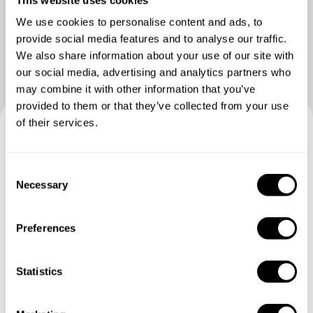
Vedere più foto
We use cookies to personalise content and ads, to
provide social media features and to analyse our traffic.
We also share information about your use of our site with
our social media, advertising and analytics partners who
may combine it with other information that you’ve
provided to them or that they’ve collected from your use
of their services.
Prenotate la vostra esperienza
con Paolo
C
Necessary
o
n
Specifica i dettagli della tua richiesta e i nostri Chef ti
s
invieranno un menù su misura.
Preferences
e
n
t
Statistics
S
e