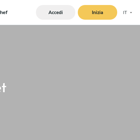
hef
Accedi
Inizia
IT
t