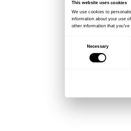
This website uses cookies
We use cookies to personalis
information about your use of
other information that you’ve
C
Necessary
o
n
s
e
n
t
S
e
l
e
c
t
i