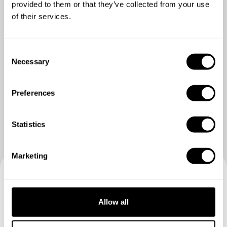
provided to them or that they’ve collected from your use
of their services.
C
Necessary
o
n
s
Vedere più foto
Preferences
e
n
t
Statistics
S
e
Marketing
l
e
c
Prenotate la vostra esperienza
t
Allow all
con Roberto
i
o