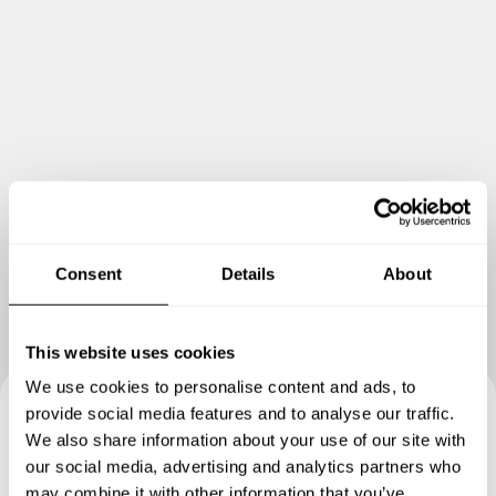
Consent
Details
About
This website uses cookies
We use cookies to personalise content and ads, to
provide social media features and to analyse our traffic.
Prenotate la vostra esperienza
We also share information about your use of our site with
our social media, advertising and analytics partners who
con Salvatore
may combine it with other information that you’ve