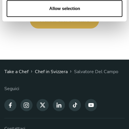
o
n
Allow selection
Prenota Chef Salvatore
›
›
Take a Chef
Chef in Svizzera
Salvatore Del Campo
Seguici
Contattaci