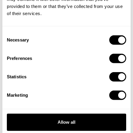
provided to them or that they’ve collected from your use
Specifica i dettagli della tua richiesta e i nostri Chef ti
of their services.
invieranno un menù su misura.
C
Necessary
o
n
s
Preferences
e
n
t
Statistics
S
e
Marketing
l
e
c
t
Allow all
i