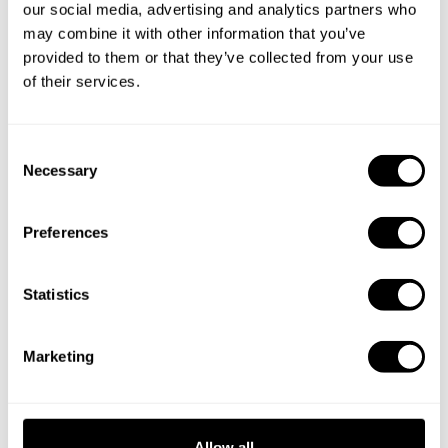
our social media, advertising and analytics partners who
Prenotate la vostra esperienza
may combine it with other information that you’ve
con Sergio
provided to them or that they’ve collected from your use
of their services.
Specifica i dettagli della tua richiesta e i nostri Chef ti
invieranno un menù su misura.
C
Necessary
o
n
s
Preferences
e
n
t
Statistics
S
e
Marketing
l
e
c
t
Allow all