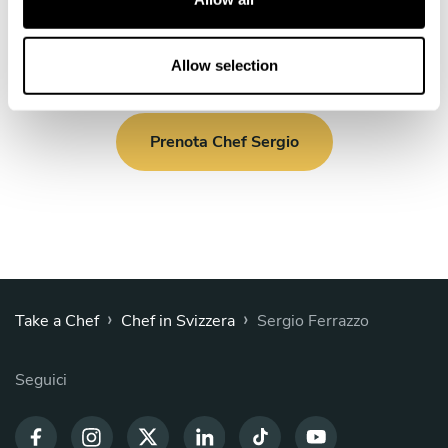
i
o
n
Allow selection
Prenota Chef Sergio
›
›
Take a Chef
Chef in Svizzera
Sergio Ferrazzo
Seguici